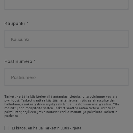
Kaupunki
*
Postinumero
*
Tarkett kerää ja käsittelee yllä antamiasi tietoja, jotta voisimme vastata
pyyntöösi. Tarkett saattaa käyttää näitä tietoja myös asiakassuhteiden
hallintaan, asiakastyytyväisyyskyselyihin ja tilastollisiin analyyseihin. Yllä
mainittuja toimenpiteitä varten Tarkett saattaa antaa tietosi luotetuille
palveluntarjoajilleen, jotka hoitavat edellä mainittuja palveluita Tarkettin
puolesta.
Ei kiitos, en halua Tarkettin uutiskirjeitä.