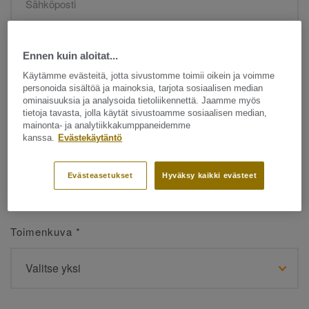
Etunimi
*
Ennen kuin aloitat...
Käytämme evästeitä, jotta sivustomme toimii oikein ja voimme
personoida sisältöä ja mainoksia, tarjota sosiaalisen median
ominaisuuksia ja analysoida tietoliikennettä. Jaamme myös
tietoja tavasta, jolla käytät sivustoamme sosiaalisen median,
mainonta- ja analytiikkakumppaneidemme
kanssa.
Evästekäytäntö
Sukunimi
*
Evästeasetukset
Hyväksy kaikki evästeet
Toimenkuva
*