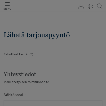
0
MENU
Lähetä tarjouspyyntö
Pakolliset kentät
(*)
Yhteystiedot
Mallilähetyksen toimitusosoite
Sähköposti
*