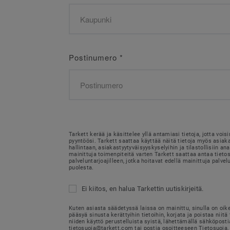
Postinumero
*
Tarkett kerää ja käsittelee yllä antamiasi tietoja, jotta voi
pyyntöösi. Tarkett saattaa käyttää näitä tietoja myös asia
hallintaan, asiakastyytyväisyyskyselyihin ja tilastollisiin ana
mainittuja toimenpiteitä varten Tarkett saattaa antaa tietosi
palveluntarjoajilleen, jotka hoitavat edellä mainittuja palvel
puolesta.
Ei kiitos, en halua Tarkettin uutiskirjeitä.
Kuten asiasta säädetyssä laissa on mainittu, sinulla on oik
pääsyä sinusta kerättyihin tietoihin, korjata ja poistaa niitä 
niiden käyttö perustelluista syistä, lähettämällä sähköposti
tietosuoja@tarkett.com tai postia osoitteeseen Tietosuoja, 