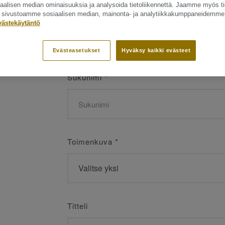
siaalisen median ominaisuuksia ja analysoida tietoliikennettä. Jaamme myös ti
Etunimi
*
ät sivustoamme sosiaalisen median, mainonta- ja analytiikkakumppaneidemme
västekäytäntö
Evästeasetukset
Hyväksy kaikki evästeet
Sukunimi
*
Toimenkuva
*
Titteli