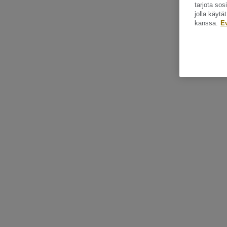
tarjota so
jolla käyt
kanssa.
E