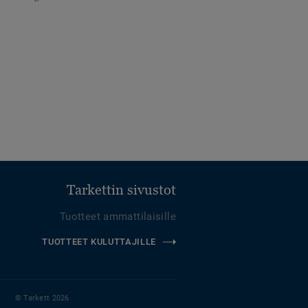
Tarkettin sivustot
Tuotteet ammattilaisille
TUOTTEET KULUTTAJILLE
© Tarkett 2026