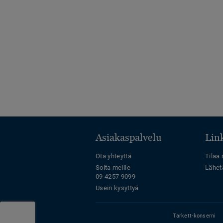
Asiakaspalvelu
Link
Ota yhteyttä
Tilaa 
Soita meille
Lähet
09 4257 9099
Usein kysyttyä
Tarkett-konserni