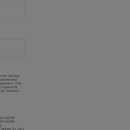
simme vastata
kassuhteiden
lyyseihin. Yllä
 luotetuille
uita Tarkettin
eus pyytää
tai kieltää
a:
Tarkett Oy, Lars