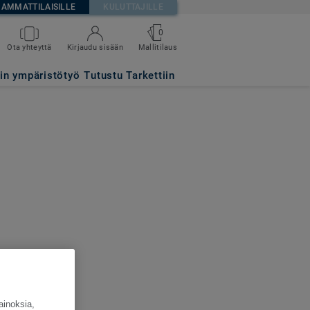
AMMATTILAISILLE
KULUTTAJILLE
0
Ota yhteyttä
Kirjaudu sisään
Mallitilaus
tin ympäristötyö
Tutustu Tarkettiin
ainoksia,