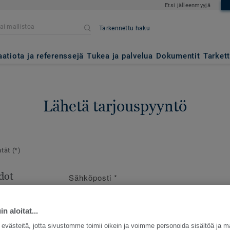
Etsi jälleenmyyjä
Tarkennettu haku
aatiota ja referenssejä
Tukea ja palvelua
Dokumentit
Tarket
Lähetä tarjouspyyntö
ntät
(*)
dot
Sähköposti
*
en
e
n aloitat...
västeitä, jotta sivustomme toimii oikein ja voimme personoida sisältöä ja m