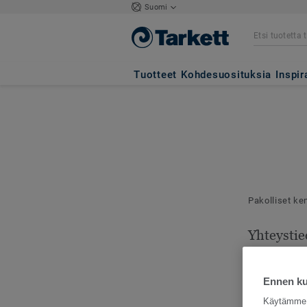
Suomi
Tuotteet
Kohdesuosituksia
Inspir
Pakolliset ke
Yhteystie
Mallilähetyks
toimitusosoit
Ennen kui
Käytämme e