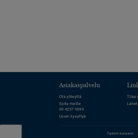
Asiakaspalvelu
Link
Ota yhteyttä
Tilaa 
Soita meille
Lähet
09 4257 9099
Usein kysyttyä
Tarkett-konserni