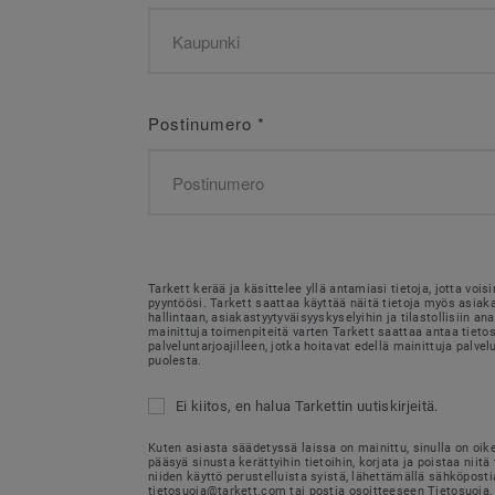
Postinumero
*
Tarkett kerää ja käsittelee yllä antamiasi tietoja, jotta voi
pyyntöösi. Tarkett saattaa käyttää näitä tietoja myös asia
hallintaan, asiakastyytyväisyyskyselyihin ja tilastollisiin ana
mainittuja toimenpiteitä varten Tarkett saattaa antaa tietosi
palveluntarjoajilleen, jotka hoitavat edellä mainittuja palvel
puolesta.
Ei kiitos, en halua Tarkettin uutiskirjeitä.
Kuten asiasta säädetyssä laissa on mainittu, sinulla on oik
pääsyä sinusta kerättyihin tietoihin, korjata ja poistaa niitä 
niiden käyttö perustelluista syistä, lähettämällä sähköposti
tietosuoja@tarkett.com tai postia osoitteeseen Tietosuoja, 