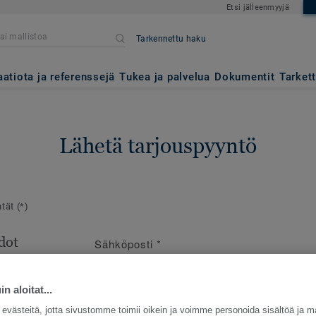
Etsi jälleenmyyjä
Tarkennettu haku
aatiota ja referenssejä
Tukea ja palvelua
Dokumentit
Tarket
Lähetä tarjouspyyntö
ntät
(*)
dot
Sähköposti
*
en
e
n aloitat...
västeitä, jotta sivustomme toimii oikein ja voimme personoida sisältöä ja m