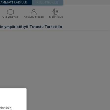
AMMATTILAISILLE
KULUTTAJILLE
0
Ota yhteyttä
Kirjaudu sisään
Mallitilaus
tin ympäristötyö
Tutustu Tarkettiin
ainoksia,