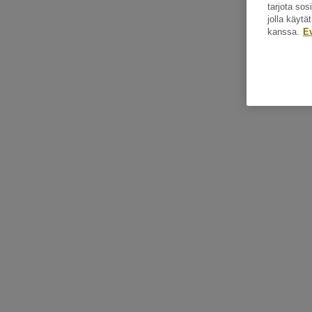
tarjota so
jolla käyt
kanssa.
E