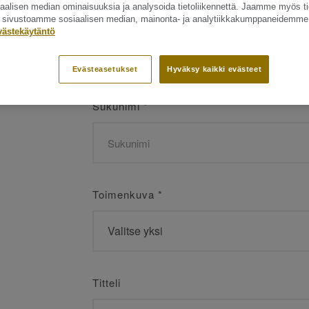
siaalisen median ominaisuuksia ja analysoida tietoliikennettä. Jaamme myös ti
Etunimi
*
ät sivustoamme sosiaalisen median, mainonta- ja analytiikkakumppaneidemme
västekäytäntö
Evästeasetukset
Hyväksy kaikki evästeet
Sukunimi
*
Toimenkuva
*
Titteli