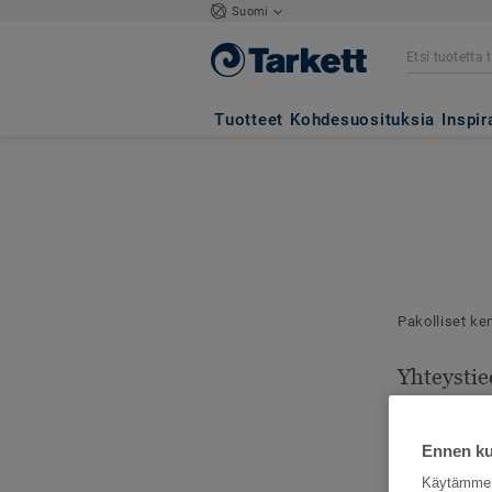
Suomi
Tuotteet
Kohdesuosituksia
Inspir
Pakolliset ke
Yhteystie
Mallilähetyks
toimitusosoit
Ennen kui
Käytämme e