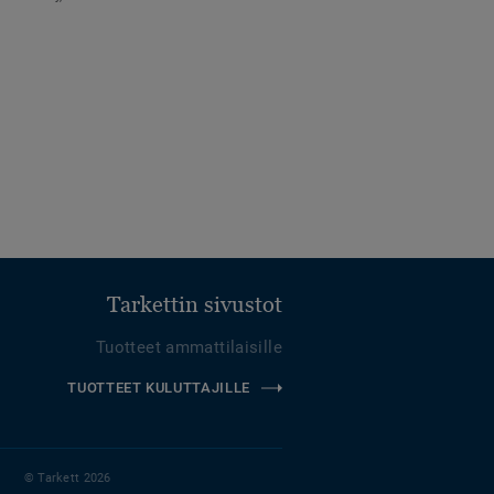
Tarkettin sivustot
Tuotteet ammattilaisille
TUOTTEET KULUTTAJILLE
© Tarkett 2026