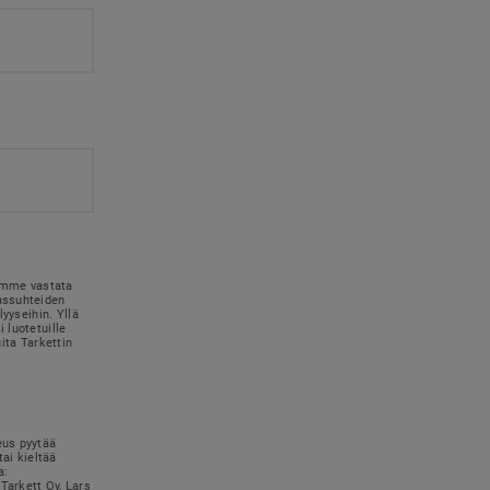
simme vastata
kassuhteiden
lyyseihin. Yllä
 luotetuille
uita Tarkettin
eus pyytää
tai kieltää
a:
Tarkett Oy, Lars