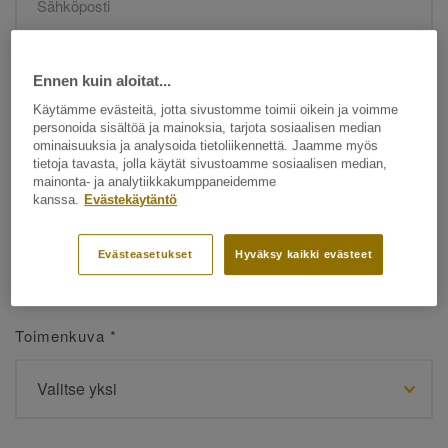
Etunimi
*
Ennen kuin aloitat...
Käytämme evästeitä, jotta sivustomme toimii oikein ja voimme
personoida sisältöä ja mainoksia, tarjota sosiaalisen median
ominaisuuksia ja analysoida tietoliikennettä. Jaamme myös
tietoja tavasta, jolla käytät sivustoamme sosiaalisen median,
mainonta- ja analytiikkakumppaneidemme
kanssa.
Evästekäytäntö
Sukunimi
*
Evästeasetukset
Hyväksy kaikki evästeet
Toimenkuva
*