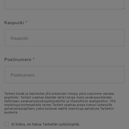
Kaupunki
*
Postinumero
*
Tarkett kerää ja käsittelee yllä antamiasi tietoja, jotta voisimme vastata
pyyntöösi. Tarkett saattaa käyttää näitä tietoja myös asiakassuhteiden
hallintaan, asiakastyytyväisyyskyselyihin ja tilastollisiin analyyseihin. Yllä
mainittuja toimenpiteitä varten Tarkett saattaa antaa tietosi luotetuille
palveluntarjoajilleen, jotka hoitavat edellä mainittuja palveluita Tarkettin
puolesta.
Ei kiitos, en halua Tarkettin uutiskirjeitä.