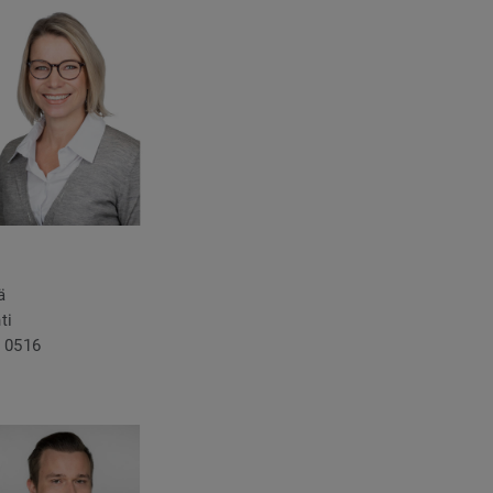
ä
ti
 0516