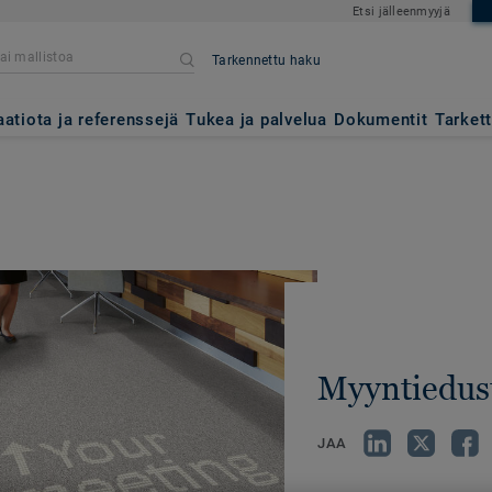
Etsi jälleenmyyjä
Tarkennettu haku
aatiota ja referenssejä
Tukea ja palvelua
Dokumentit
Tarket
Myyntiedust
JAA