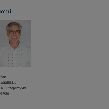
uomi
tröm
späällikkö
, Kuluttajamyynti
4 986