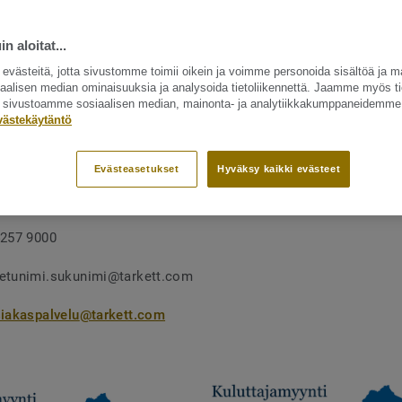
n aloitat...
västeitä, jotta sivustomme toimii oikein ja voimme personoida sisältöä ja m
siaalisen median ominaisuuksia ja analysoida tietoliikennettä. Jaamme myös ti
ät sivustoamme sosiaalisen median, mainonta- ja analytiikkakumppaneidemme
TT OY
västekäytäntö
,
Evästeasetukset
Hyväksy kaikki evästeet
o
4257 9000
 etunimi.sukunimi@tarkett.com
iakaspalvelu
@tarkett.com