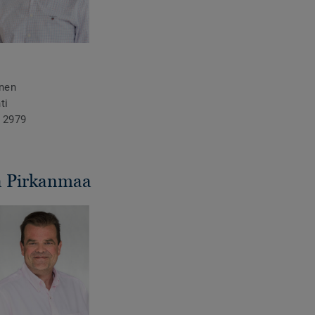
inen
ti
 2979
a Pirkanmaa