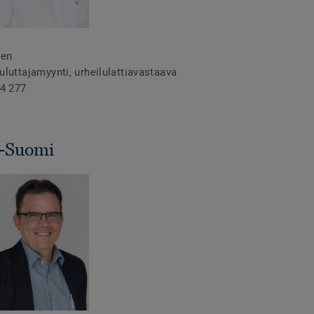
nen
kuluttajamyynti, urheilulattiavastaava
4 277
-Suomi