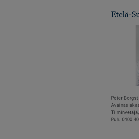
Etelä-S
Peter Borgs
Avainasiaka
Tiiminvetäjä
Puh. 0400 40