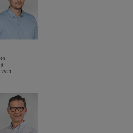
nen
ti
 7620