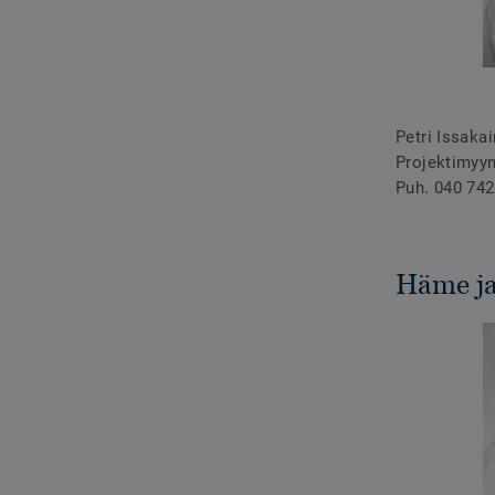
Petri Issaka
Projektimyyn
Puh. 040 742
Häme j