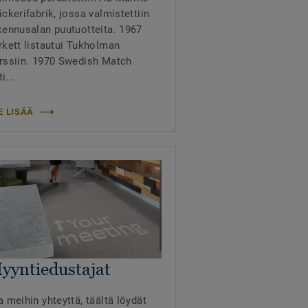
ickerifabrik, jossa valmistettiin
kennusalan puutuotteita. 1967
rkett listautui Tukholman
rssiin. 1970 Swedish Match
i...
E LISÄÄ
yyntiedustajat
a meihin yhteyttä, täältä löydät