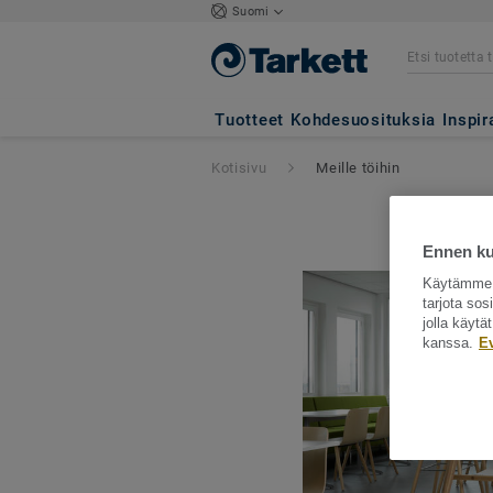
Suomi
Tuotteet
Kohdesuosituksia
Inspir
Kotisivu
Meille töihin
Ennen kui
Käytämme e
tarjota so
jolla käyt
kanssa.
E