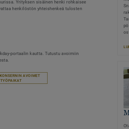
uurissa. Yrityksen sisäinen henki rohkaisee
Sn
svattaa henkilöstön yhteishenkeä tulosten
ra
Ta
pö
ost
LU
day-portaalin kautta. Tutustu avoimiin
esta.
-KONSERNIN AVOIMET
TYÖPAIKAT
M
Ot