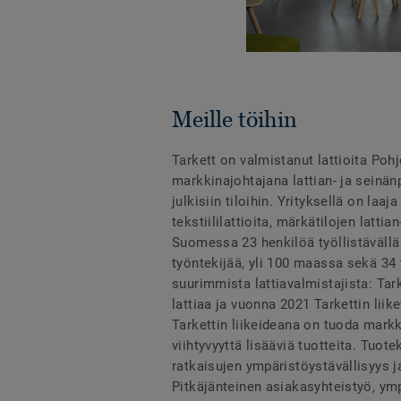
Meille töihin
Tarkett on valmistanut lattioita Poh
markkinajohtajana lattian- ja seinän
julkisiin tiloihin. Yrityksellä on laaj
tekstiililattioita, märkätilojen lattia
Suomessa 23 henkilöä työllistävällä 
työntekijää, yli 100 maassa sekä 34 
suurimmista lattiavalmistajista: Tar
lattiaa ja vuonna 2021 Tarkettin liike
Tarkettin liikeideana on tuoda markkin
viihtyvyyttä lisääviä tuotteita. Tuo
ratkaisujen ympäristöystävällisyys j
Pitkäjänteinen asiakasyhteistyö, ymp