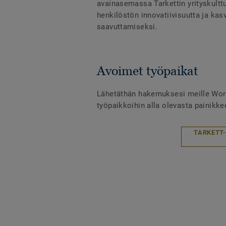
avainasemassa Tarkettin yrityskultt
henkilöstön innovatiivisuutta ja ka
saavuttamiseksi.
Avoimet työpaikat
Lähetäthän hakemuksesi meille Work
työpaikkoihin alla olevasta painikke
TARKETT