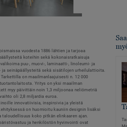
Saa
myö
joismaissa vuodesta 1886 lähtien ja tarjoaa
päällysteitä koteihin sekä kokonaisratkaisuja
a valikoima puu-, muovi-, laminaatti-, linoleumi- ja
n- ja seinäpäällysteitä sekä sisätilojen urheilulattioita.
Tarkettilla on maailmanlaajuisesti n. 12 000
tuotantolaitosta. Yritys on yksi maailman
kett myy päivittäin noin 1,3 miljoonaa neliömetriä
vaihto oli 2,8 miljardia euroa.
oille innovatiivisia, inspiroivia ja yleistä
T
tekehityksessä on huomioitu kauniin designin lisäksi
a taloudellisuus koko pitkän elinkaaren ajan.
Ta
äristövastuu ja henkilöstön hyvinvointi ovat
Ma