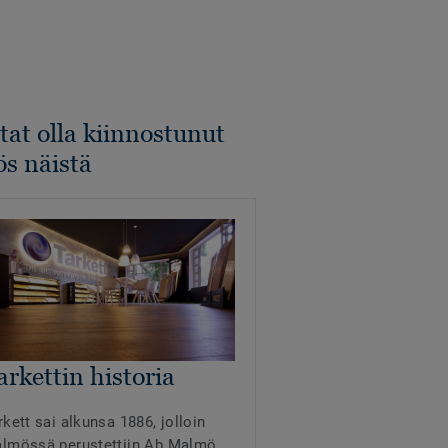
tat olla kiinnostunut
s näistä
arkettin historia
rkett sai alkunsa 1886, jolloin
lmössä perustettiin Ab Malmö