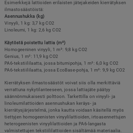
Esimerkkejä lattioiden erilaisten jätejakeiden kierrätyksen
ilmastosäästöistä:
Asennushukka (kg)
Vinyyli, 1 kg: 3,7 kg CO2
Linoleumi, 1 kg: 2,6 kg CO2
Käytöstä poistettu lattia (m²)
Homogeeninen vinyyli, 1 m²: 9,8 kg CO2
Genius, 1 m²: 11,9 kg CO2
PA6-tekstiililaatta, jossa bitumipohja, 1 m²: 6,0 kg CO2
PA6-tekstiililaatta, jossa EcoBase-pohja, 1 m²: 9,9 kg CO2
Kierrätyksen ilmastosäästöt voivat siis olla merkittäviä
verrattuna nykytilanteeseen, jossa lattiajäte päätyy
säännönmukaisesti polttoon. Tarkettilla on vinyyli- ja
linoleumilattioiden asennushukan keräys- ja
kierrätysjärjestelmä, jonka kautta voidaan käsitellä myös
tiettyjen homogeenisten vinyylilattioiden, irtoasennettujen
heterogeenisten vinyylilattioiden ja PA6-langasta
valmistettujen tekstiililattioiden sisältämää materiaalia.