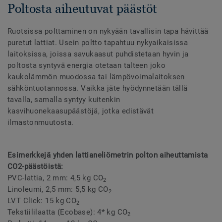
Poltosta aiheutuvat päästöt
Ruotsissa polttaminen on nykyään tavallisin tapa hävittää
puretut lattiat. Usein poltto tapahtuu nykyaikaisissa
laitoksissa, joissa savukaasut puhdistetaan hyvin ja
poltosta syntyvä energia otetaan talteen joko
kaukolämmön muodossa tai lämpövoimalaitoksen
sähköntuotannossa. Vaikka jäte hyödynnetään tällä
tavalla, samalla syntyy kuitenkin
kasvihuonekaasupäästöjä, jotka edistävät
ilmastonmuutosta.
Esimerkkejä yhden lattianeliömetrin polton aiheuttamista
CO2-päästöistä:
PVC-lattia, 2 mm: 4,5 kg CO
2
Linoleumi, 2,5 mm: 5,5 kg CO
2
LVT Click: 15 kg CO
2
Tekstiililaatta (Ecobase): 4* kg CO
2