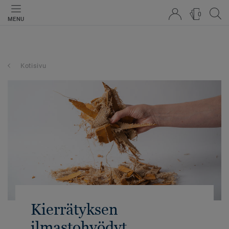
0
MENU
Kotisivu
Kierrätyksen
ilmastohyödyt