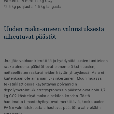
Parketti, 14 mm: 12 kg CO
2
*2,5 kg pohjasta, 1,5 kg langasta
Uuden raaka-aineen valmistuksesta
aiheutuvat päästöt
Jos jäte voidaan kierrättää ja hyödyntää uusien tuotteiden
raaka-aineena, päästöt ovat pienempiä kuin uusien,
neitseellisten raaka-aineiden käytön yhteydessä. Asia ei
kuitenkaan ole aina näin yksinkertainen. Muun muassa
tekstiililattioissa käytettävän polyamidin
depolymerointi-/kierrätysprosessin päästöt ovat noin 1,7
kg CO2 käsiteltyä raaka-ainekiloa kohden. Tästä
huolimatta ilmastohyödyt ovat merkittäviä, koska uuden
PA6:n valmistuksesta aiheutuvat päästöt ovat vieläkin
suurempia.