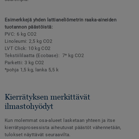
Esimerkkejä yhden lattianeliömetrin raaka-aineiden
tuotannon päästöistä:
PVC: 6 kg CO2
Linoleumi: 2,5 kg CO2
LVT Click: 10 kg CO2
Tekstiililaatta (Ecobase): 7* kg CO2
Parketti: 3 kg CO2
*pohja 1,5 kg, lanka 5,5 k
Kierrätyksen merkittävät
ilmastohyödyt
Kun molemmat osa-alueet lasketaan yhteen ja itse
kierrätysprosessista aiheutuvat päästöt vähennetään,
tulokset näyttävät seuraavilta.