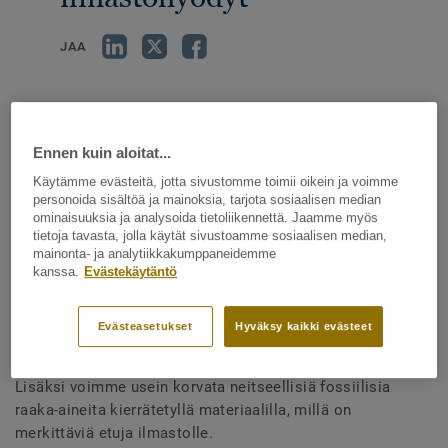
JAA
Ennen kuin aloitat...
Käytämme evästeitä, jotta sivustomme toimii oikein ja voimme
personoida sisältöä ja mainoksia, tarjota sosiaalisen median
Kierrätyksen ilmastohyödyt
ominaisuuksia ja analysoida tietoliikennettä. Jaamme myös
tietoja tavasta, jolla käytät sivustoamme sosiaalisen median,
mainonta- ja analytiikkakumppaneidemme
kanssa.
Evästekäytäntö
Tarkett näkee kiertotalouden ratkaisevana tekijänä
Evästeasetukset
Hyväksy kaikki evästeet
ilmastovaikutuksensa pienentämisen kannalta. Lisäämällä
kierrätystä varmistamme, että jätettä ei päädy polttoon.
Lisäksi voimme usein korvata neitseellisiä fossiilisia
raaka-aineita kierrätetyllä materiaalilla, millä on
merkittäviä etuja ilmastolle.