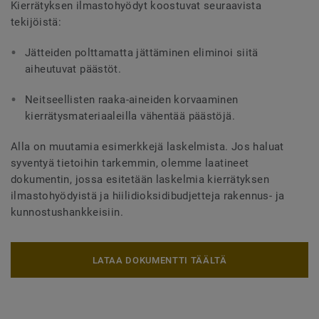
Kierrätyksen ilmastohyödyt koostuvat seuraavista
tekijöistä:
Jätteiden polttamatta jättäminen eliminoi siitä
aiheutuvat päästöt.
Neitseellisten raaka-aineiden korvaaminen
kierrätysmateriaaleilla vähentää päästöjä.
Alla on muutamia esimerkkejä laskelmista. Jos haluat
syventyä tietoihin tarkemmin, olemme laatineet
dokumentin, jossa esitetään laskelmia kierrätyksen
ilmastohyödyistä ja hiilidioksidibudjetteja rakennus- ja
kunnostushankkeisiin.
LATAA DOKUMENTTI TÄÄLTÄ