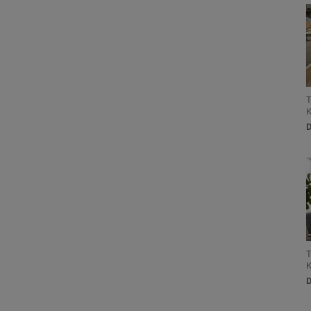
T
K
T
K