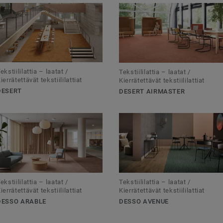
ekstiililattia – laatat /
Tekstiililattia – laatat /
ierrätettävät tekstiililattiat
Kierrätettävät tekstiililattiat
DESERT
DESERT AIRMASTER
ekstiililattia – laatat /
Tekstiililattia – laatat /
ierrätettävät tekstiililattiat
Kierrätettävät tekstiililattiat
DESSO ARABLE
DESSO AVENUE