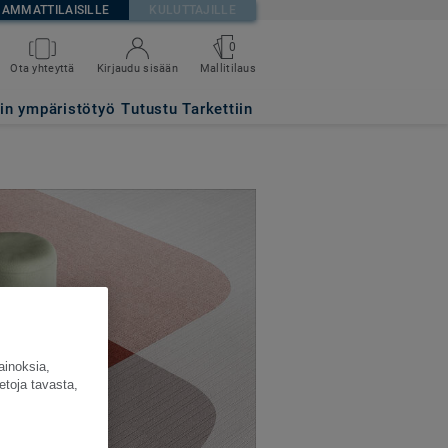
AMMATTILAISILLE
KULUTTAJILLE
0
Ota yhteyttä
Kirjaudu sisään
Mallitilaus
tin ympäristötyö
Tutustu Tarkettiin
ainoksia,
etoja tavasta,