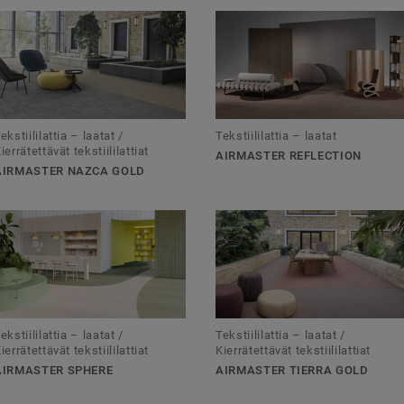
itkö tekstiililattiaa
ekstiililattia – laatat /
Tekstiililattia – laatat
ierrätettävät tekstiililattiat
AIRMASTER REFLECTION
AIRMASTER NAZCA GOLD
ekstiililattia – laatat /
Tekstiililattia – laatat /
ierrätettävät tekstiililattiat
Kierrätettävät tekstiililattiat
AIRMASTER SPHERE
AIRMASTER TIERRA GOLD