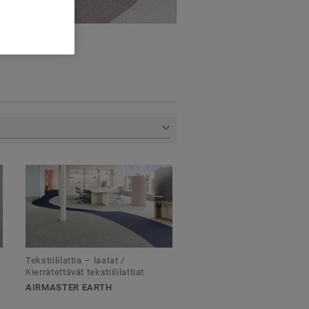
Tekstiililattia – laatat /
Kierrätettävät tekstiililattiat
AIRMASTER EARTH