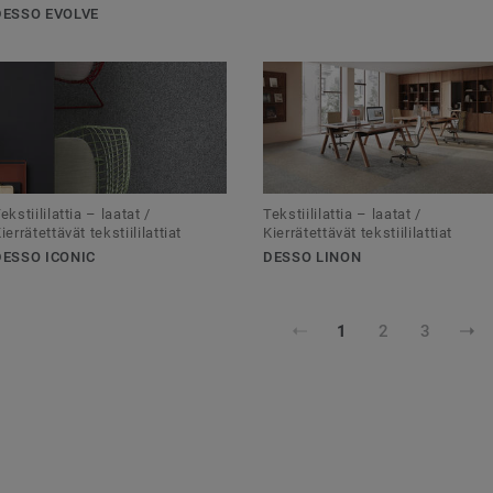
DESSO EVOLVE
ekstiililattia – laatat /
Tekstiililattia – laatat /
ierrätettävät tekstiililattiat
Kierrätettävät tekstiililattiat
DESSO ICONIC
DESSO LINON
1
2
3