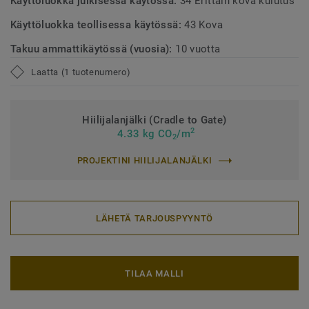
Käyttöluokka julkisessa käytössä:
34 Erittäin kova kulutus
Käyttöluokka teollisessa käytössä:
43 Kova
Takuu ammattikäytössä (vuosia):
10 vuotta
Laatta (1 tuotenumero)
Hiilijalanjälki (Cradle to Gate)
2
4.33 kg CO
/m
2
PROJEKTINI HIILIJALANJÄLKI
LÄHETÄ TARJOUSPYYNTÖ
TILAA MALLI