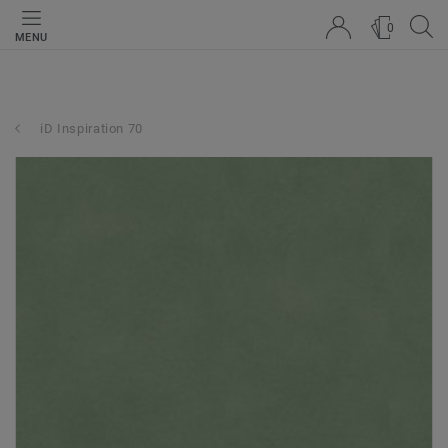
0
MENU
iD Inspiration 70