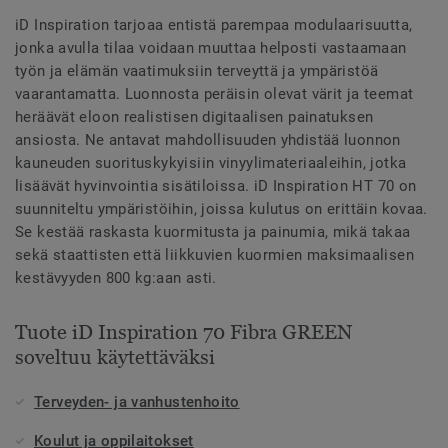
iD Inspiration tarjoaa entistä parempaa modulaarisuutta,
jonka avulla tilaa voidaan muuttaa helposti vastaamaan
työn ja elämän vaatimuksiin terveyttä ja ympäristöä
vaarantamatta. Luonnosta peräisin olevat värit ja teemat
heräävät eloon realistisen digitaalisen painatuksen
ansiosta. Ne antavat mahdollisuuden yhdistää luonnon
kauneuden suorituskykyisiin vinyylimateriaaleihin, jotka
lisäävät hyvinvointia sisätiloissa. iD Inspiration HT 70 on
suunniteltu ympäristöihin, joissa kulutus on erittäin kovaa.
Se kestää raskasta kuormitusta ja painumia, mikä takaa
sekä staattisten että liikkuvien kuormien maksimaalisen
kestävyyden 800 kg:aan asti.
Tuote iD Inspiration 70 Fibra GREEN
soveltuu käytettäväksi
Terveyden- ja vanhustenhoito
Koulut ja oppilaitokset