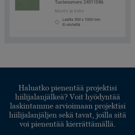
Tuotenumero 24511086
Muoto ja koko
Laatta 500 x 1000 mm
Ei viistettä
Haluatko pienentää projektisi
hiilijalanjälkeä? Voit hyödyntää
laskintamme arvioimaan projektisi
hiilijalanjäljen sekä tavat, joilla sitä
voi pienentää kierrättämällä.