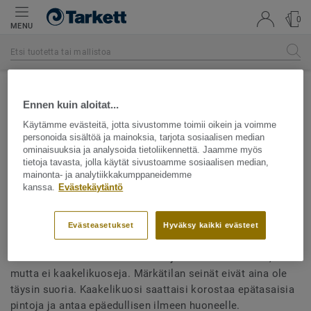
0
MENU
Usein kysyttyä
Ennen kuin aloitat...
Käytämme evästeitä, jotta sivustomme toimii oikein ja voimme
personoida sisältöä ja mainoksia, tarjota sosiaalisen median
ominaisuuksia ja analysoida tietoliikennettä. Jaamme myös
TAKAISIN USEIN KYSYTTYIHIN KYSYMYKSIIN
tietoja tavasta, jolla käytät sivustoamme sosiaalisen median,
mainonta- ja analytiikkakumppaneidemme
kanssa.
Evästekäytäntö
Miksei märkätilan valikoimassa ole
kaakelikuoseja?
Evästeasetukset
Hyväksy kaikki evästeet
Mallistoissamme on monia kivi- ja mosaiikkikuvioita,
mutta ei kaakelikuoseja. Märkätilan seinät eivät aina ole
täysin suoria. Kaakelikuosi saattaisi korostaa epätasaisia
pintoja ja antaa epäedullisen ilmeen huoneelle.