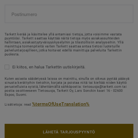
Tarkett kerää ja käsittelee yllä antamiasi tietoja, jotta voisimme vastata
pyyntöösi. Tarkett saattaa käyttää näitä tietoja myös asiakassuhteiden
hallintaan, asiakastyytyväisyyskyselyihin ja tilastollisiin analyyseihin. Yllä
mainittuja toimenpiteitä varten Tarkett saattaa antaa tietosi luotetuille
palveluntarjoajilleen, jotka hoitavat edellä mainittuja palveluita Tarkettin
puolesta.
Ei kiitos, en halua Tarkettin uutiskirjeitä.
Kuten asiasta säädetyssä laissa on mainittu, sinulla on oikeus pyytää pääsyä
sinusta kerättyihin tietoihin, korjata ja poistaa niitä tai kieltää niiden käyttö
perustelluista syistä, lähettämällä sähköpostia: tietosuoja@tarkett.com tai
postia osoitteeseen Tietosuoja, Tarkett Oy, Lars Sonckin kaari 16 - 02600
Espoo, Suomi.
%termsOfUseTranslation%
Lisätietoja: read
LÄHETÄ TARJOUSPYYNTÖ