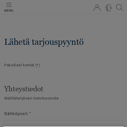
0
MENU
Lähetä tarjouspyyntö
Pakolliset kentät
(*)
Yhteystiedot
Mallilähetyksen toimitusosoite
Sähköposti
*