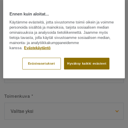
Ennen kuin aloitat...
Etunimi
*
Käytämme evästeitä, jotta sivustomme toimii oikein ja voimme
personoida sisältöä ja mainoksia, tarjota sosiaalisen median
ominaisuuksia ja analysoida tietoliikennettä. Jaamme myös
tietoja tavasta, jolla käytät sivustoamme sosiaalisen median,
mainonta- ja analytiikkakumppaneidemme
kanssa.
Evästekäytäntö
Sukunimi
*
Evästeasetukset
Hyväksy kaikki evästeet
Toimenkuva
*