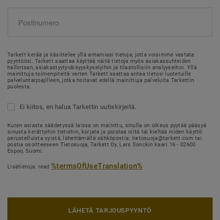
Tarkett kerää ja käsittelee yllä antamiasi tietoja, jotta voisimme vastata
pyyntöösi. Tarkett saattaa käyttää näitä tietoja myös asiakassuhteiden
hallintaan, asiakastyytyväisyyskyselyihin ja tilastollisiin analyyseihin. Yllä
mainittuja toimenpiteitä varten Tarkett saattaa antaa tietosi luotetuille
palveluntarjoajilleen, jotka hoitavat edellä mainittuja palveluita Tarkettin
puolesta.
Ei kiitos, en halua Tarkettin uutiskirjeitä.
Kuten asiasta säädetyssä laissa on mainittu, sinulla on oikeus pyytää pääsyä
sinusta kerättyihin tietoihin, korjata ja poistaa niitä tai kieltää niiden käyttö
perustelluista syistä, lähettämällä sähköpostia: tietosuoja@tarkett.com tai
postia osoitteeseen Tietosuoja, Tarkett Oy, Lars Sonckin kaari 16 - 02600
Espoo, Suomi.
%termsOfUseTranslation%
Lisätietoja: read
LÄHETÄ TARJOUSPYYNTÖ