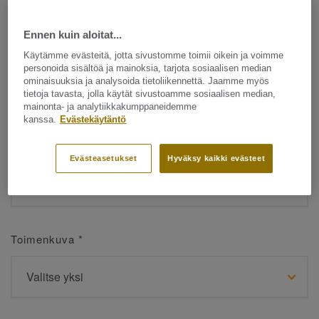
Ennen kuin aloitat...
Etunimi
*
Käytämme evästeitä, jotta sivustomme toimii oikein ja voimme
personoida sisältöä ja mainoksia, tarjota sosiaalisen median
ominaisuuksia ja analysoida tietoliikennettä. Jaamme myös
tietoja tavasta, jolla käytät sivustoamme sosiaalisen median,
mainonta- ja analytiikkakumppaneidemme
kanssa.
Evästekäytäntö
Sukunimi
*
Evästeasetukset
Hyväksy kaikki evästeet
Toimenkuva
*