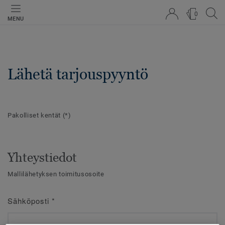
0
MENU
Lähetä tarjouspyyntö
Pakolliset kentät
(*)
Yhteystiedot
Mallilähetyksen toimitusosoite
Sähköposti
*