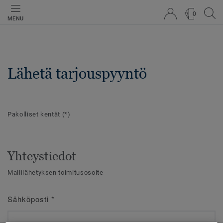
0
MENU
Lähetä tarjouspyyntö
Pakolliset kentät
(*)
Yhteystiedot
Mallilähetyksen toimitusosoite
Sähköposti
*