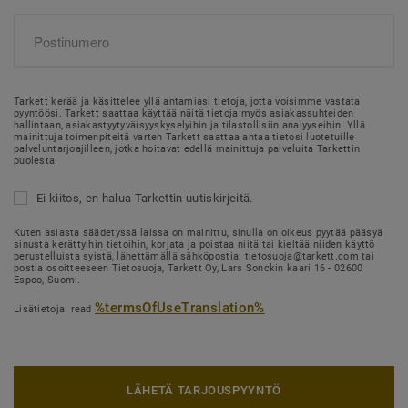
Tarkett kerää ja käsittelee yllä antamiasi tietoja, jotta voisimme vastata
pyyntöösi. Tarkett saattaa käyttää näitä tietoja myös asiakassuhteiden
hallintaan, asiakastyytyväisyyskyselyihin ja tilastollisiin analyyseihin. Yllä
mainittuja toimenpiteitä varten Tarkett saattaa antaa tietosi luotetuille
palveluntarjoajilleen, jotka hoitavat edellä mainittuja palveluita Tarkettin
puolesta.
Ei kiitos, en halua Tarkettin uutiskirjeitä.
Kuten asiasta säädetyssä laissa on mainittu, sinulla on oikeus pyytää pääsyä
sinusta kerättyihin tietoihin, korjata ja poistaa niitä tai kieltää niiden käyttö
perustelluista syistä, lähettämällä sähköpostia: tietosuoja@tarkett.com tai
postia osoitteeseen Tietosuoja, Tarkett Oy, Lars Sonckin kaari 16 - 02600
Espoo, Suomi.
%termsOfUseTranslation%
Lisätietoja: read
LÄHETÄ TARJOUSPYYNTÖ