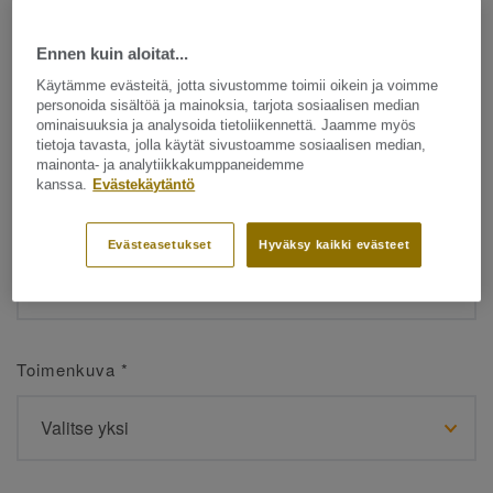
Ennen kuin aloitat...
Etunimi
*
Käytämme evästeitä, jotta sivustomme toimii oikein ja voimme
personoida sisältöä ja mainoksia, tarjota sosiaalisen median
ominaisuuksia ja analysoida tietoliikennettä. Jaamme myös
tietoja tavasta, jolla käytät sivustoamme sosiaalisen median,
mainonta- ja analytiikkakumppaneidemme
kanssa.
Evästekäytäntö
Sukunimi
*
Evästeasetukset
Hyväksy kaikki evästeet
Toimenkuva
*