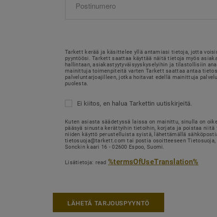
Tarkett kerää ja käsittelee yllä antamiasi tietoja, jotta voi
pyyntöösi. Tarkett saattaa käyttää näitä tietoja myös asia
hallintaan, asiakastyytyväisyyskyselyihin ja tilastollisiin ana
mainittuja toimenpiteitä varten Tarkett saattaa antaa tietosi
palveluntarjoajilleen, jotka hoitavat edellä mainittuja palvel
puolesta.
Ei kiitos, en halua Tarkettin uutiskirjeitä.
Kuten asiasta säädetyssä laissa on mainittu, sinulla on oik
pääsyä sinusta kerättyihin tietoihin, korjata ja poistaa niitä 
niiden käyttö perustelluista syistä, lähettämällä sähköposti
tietosuoja@tarkett.com tai postia osoitteeseen Tietosuoja, 
Sonckin kaari 16 - 02600 Espoo, Suomi.
%termsOfUseTranslation%
Lisätietoja: read
LÄHETÄ TARJOUSPYYNTÖ