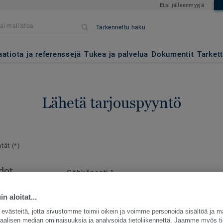
Etsi jälleenmyyjä
Tarkennettu haku
aatiota ja referenssejä
Tukea ja palvelua
Dokumentit
Tarket
Lähetä tarjouspyyntö
ntät
(*)
dot
Sähköposti
*
en
e
n aloitat...
västeitä, jotta sivustomme toimii oikein ja voimme personoida sisältöä ja m
siaalisen median ominaisuuksia ja analysoida tietoliikennettä. Jaamme myös ti