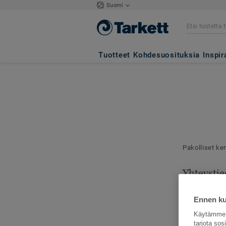
Suomi
Tuotteet
Kohdesuosituksia
Inspir
Pakolliset ke
Yhteystie
Mallilähetyks
toimitusosoit
Ennen kui
Käytämme e
tarjota so