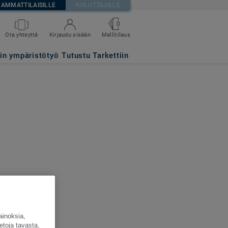
AMMATTILAISILLE
KULUTTAJILLE
0
Ota yhteyttä
Kirjaudu sisään
Mallitilaus
tin ympäristötyö
Tutustu Tarkettiin
ainoksia,
etoja tavasta,