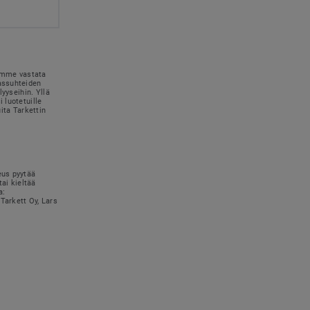
simme vastata
kassuhteiden
lyyseihin. Yllä
 luotetuille
uita Tarkettin
eus pyytää
tai kieltää
a:
Tarkett Oy, Lars