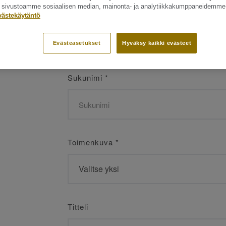
ät sivustoamme sosiaalisen median, mainonta- ja analytiikkakumppaneidemme
Etunimi
*
västekäytäntö
Evästeasetukset
Hyväksy kaikki evästeet
Sukunimi
*
Toimenkuva
*
Titteli