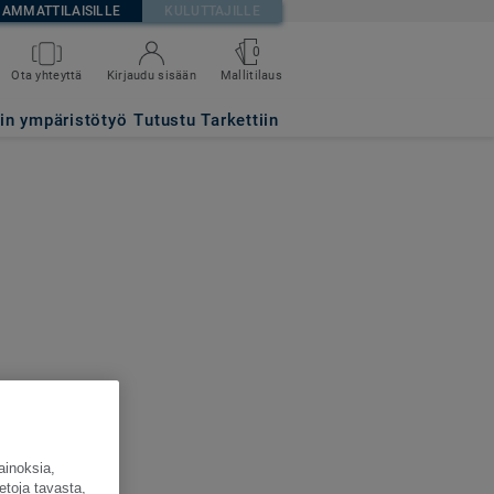
AMMATTILAISILLE
KULUTTAJILLE
0
Ota yhteyttä
Kirjaudu sisään
Mallitilaus
tin ympäristötyö
Tutustu Tarkettiin
ainoksia,
etoja tavasta,