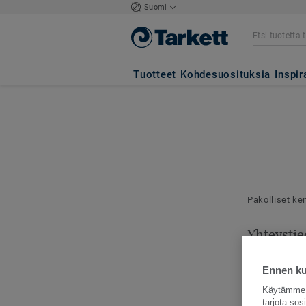
Suomi
Tuotteet
Kohdesuosituksia
Inspir
Pakolliset ke
Yhteystie
Mallilähetyks
toimitusosoit
Ennen kui
Käytämme e
tarjota so