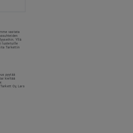
simme vastata
kassuhteiden
lyyseihin. Yllä
 luotetuille
uita Tarkettin
eus pyytää
tai kieltää
a:
Tarkett Oy, Lars