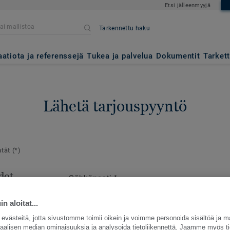
Etsi jälleenmyyjä
Tarkennettu haku
aatiota ja referenssejä
Tukea ja palvelua
Dokumentit
Tarket
Lähetä tarjouspyyntö
ntät
(*)
dot
Sähköposti
*
en
e
n aloitat...
västeitä, jotta sivustomme toimii oikein ja voimme personoida sisältöä ja m
siaalisen median ominaisuuksia ja analysoida tietoliikennettä. Jaamme myös ti