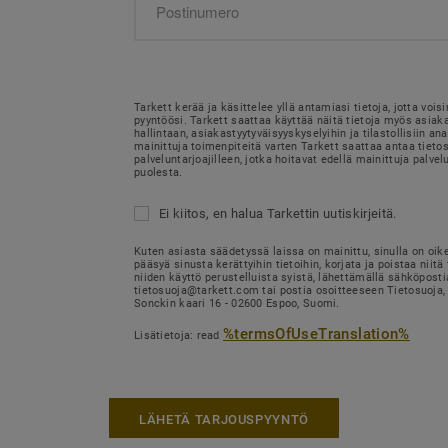
Tarkett kerää ja käsittelee yllä antamiasi tietoja, jotta voi
pyyntöösi. Tarkett saattaa käyttää näitä tietoja myös asia
hallintaan, asiakastyytyväisyyskyselyihin ja tilastollisiin ana
mainittuja toimenpiteitä varten Tarkett saattaa antaa tietosi
palveluntarjoajilleen, jotka hoitavat edellä mainittuja palvel
puolesta.
Ei kiitos, en halua Tarkettin uutiskirjeitä.
Kuten asiasta säädetyssä laissa on mainittu, sinulla on oik
pääsyä sinusta kerättyihin tietoihin, korjata ja poistaa niitä 
niiden käyttö perustelluista syistä, lähettämällä sähköposti
tietosuoja@tarkett.com tai postia osoitteeseen Tietosuoja, 
Sonckin kaari 16 - 02600 Espoo, Suomi.
%termsOfUseTranslation%
Lisätietoja: read
LÄHETÄ TARJOUSPYYNTÖ