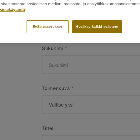
ät sivustoamme sosiaalisen median, mainonta- ja analytiikkakumppaneidemme
Etunimi
*
västekäytäntö
Evästeasetukset
Hyväksy kaikki evästeet
Sukunimi
*
Toimenkuva
*
Titteli