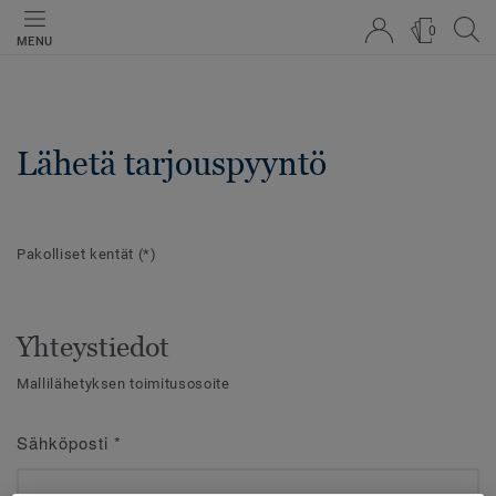
0
MENU
Lähetä tarjouspyyntö
Pakolliset kentät
(*)
Yhteystiedot
Mallilähetyksen toimitusosoite
Sähköposti
*