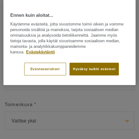
Ennen kuin aloitat...
Etunimi
*
Käytämme evästeitä, jotta sivustomme toimii oikein ja voimme
personoida sisältöä ja mainoksia, tarjota sosiaalisen median
ominaisuuksia ja analysoida tietoliikennettä. Jaamme myös
tietoja tavasta, jolla käytät sivustoamme sosiaalisen median,
mainonta- ja analytiikkakumppaneidemme
kanssa.
Evästekäytäntö
Sukunimi
*
Evästeasetukset
Hyväksy kaikki evästeet
Toimenkuva
*