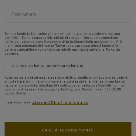
Tarkett kerää ja käsittelee yllä antamiasi tietoja, jotta voisimme vastata
pyyntöösi. Tarkett saattaa käyttää näitä tietoja myös asiakassuhteiden
hallintaan, asiakastyytyväisyyskyselyihin ja tilastollisiin analyyseihin. Yllä
mainittuja toimenpiteitä varten Tarkett saattaa antaa tietosi luotetuille
palveluntarjoajilleen, jotka hoitavat edellä mainittuja palveluita Tarkettin
puolesta.
Ei kiitos, en halua Tarkettin uutiskirjeitä.
Kuten asiasta säädetyssä laissa on mainittu, sinulla on oikeus pyytää pääsyä
sinusta kerättyihin tietoihin, korjata ja poistaa niitä tai kieltää niiden käyttö
perustelluista syistä, lähettämällä sähköpostia: tietosuoja@tarkett.com tai
postia osoitteeseen Tietosuoja, Tarkett Oy, Lars Sonckin kaari 16 - 02600
Espoo, Suomi.
%termsOfUseTranslation%
Lisätietoja: read
LÄHETÄ TARJOUSPYYNTÖ