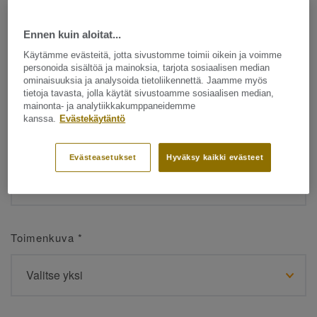
Ennen kuin aloitat...
Etunimi
*
Käytämme evästeitä, jotta sivustomme toimii oikein ja voimme
personoida sisältöä ja mainoksia, tarjota sosiaalisen median
ominaisuuksia ja analysoida tietoliikennettä. Jaamme myös
tietoja tavasta, jolla käytät sivustoamme sosiaalisen median,
mainonta- ja analytiikkakumppaneidemme
kanssa.
Evästekäytäntö
Sukunimi
*
Evästeasetukset
Hyväksy kaikki evästeet
Toimenkuva
*