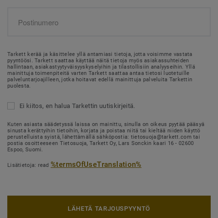
Tarkett kerää ja käsittelee yllä antamiasi tietoja, jotta voisimme vastata
pyyntöösi. Tarkett saattaa käyttää näitä tietoja myös asiakassuhteiden
hallintaan, asiakastyytyväisyyskyselyihin ja tilastollisiin analyyseihin. Yllä
mainittuja toimenpiteitä varten Tarkett saattaa antaa tietosi luotetuille
palveluntarjoajilleen, jotka hoitavat edellä mainittuja palveluita Tarkettin
puolesta.
Ei kiitos, en halua Tarkettin uutiskirjeitä.
Kuten asiasta säädetyssä laissa on mainittu, sinulla on oikeus pyytää pääsyä
sinusta kerättyihin tietoihin, korjata ja poistaa niitä tai kieltää niiden käyttö
perustelluista syistä, lähettämällä sähköpostia: tietosuoja@tarkett.com tai
postia osoitteeseen Tietosuoja, Tarkett Oy, Lars Sonckin kaari 16 - 02600
Espoo, Suomi.
%termsOfUseTranslation%
Lisätietoja: read
LÄHETÄ TARJOUSPYYNTÖ