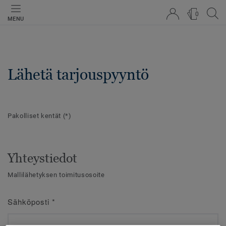
0
MENU
Lähetä tarjouspyyntö
Pakolliset kentät
(*)
Yhteystiedot
Mallilähetyksen toimitusosoite
Sähköposti
*