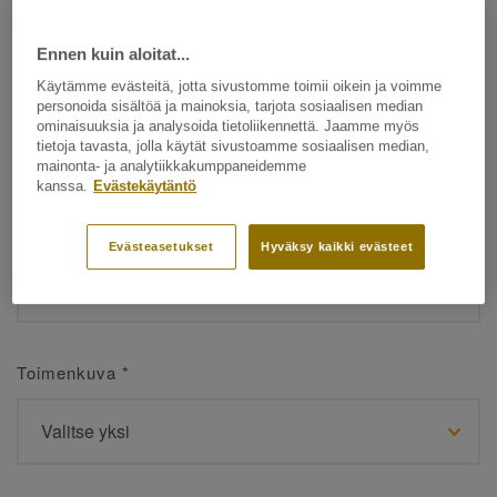
Ennen kuin aloitat...
Etunimi
*
Käytämme evästeitä, jotta sivustomme toimii oikein ja voimme
personoida sisältöä ja mainoksia, tarjota sosiaalisen median
ominaisuuksia ja analysoida tietoliikennettä. Jaamme myös
tietoja tavasta, jolla käytät sivustoamme sosiaalisen median,
mainonta- ja analytiikkakumppaneidemme
kanssa.
Evästekäytäntö
Sukunimi
*
Evästeasetukset
Hyväksy kaikki evästeet
Toimenkuva
*