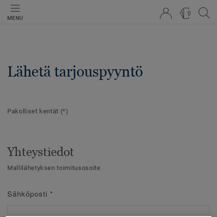
0
MENU
Lähetä tarjouspyyntö
Pakolliset kentät
(*)
Yhteystiedot
Mallilähetyksen toimitusosoite
Sähköposti
*