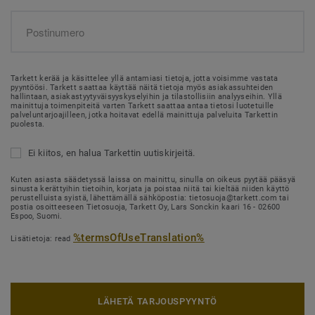
Tarkett kerää ja käsittelee yllä antamiasi tietoja, jotta voisimme vastata
pyyntöösi. Tarkett saattaa käyttää näitä tietoja myös asiakassuhteiden
hallintaan, asiakastyytyväisyyskyselyihin ja tilastollisiin analyyseihin. Yllä
mainittuja toimenpiteitä varten Tarkett saattaa antaa tietosi luotetuille
palveluntarjoajilleen, jotka hoitavat edellä mainittuja palveluita Tarkettin
puolesta.
Ei kiitos, en halua Tarkettin uutiskirjeitä.
Kuten asiasta säädetyssä laissa on mainittu, sinulla on oikeus pyytää pääsyä
sinusta kerättyihin tietoihin, korjata ja poistaa niitä tai kieltää niiden käyttö
perustelluista syistä, lähettämällä sähköpostia: tietosuoja@tarkett.com tai
postia osoitteeseen Tietosuoja, Tarkett Oy, Lars Sonckin kaari 16 - 02600
Espoo, Suomi.
%termsOfUseTranslation%
Lisätietoja: read
LÄHETÄ TARJOUSPYYNTÖ