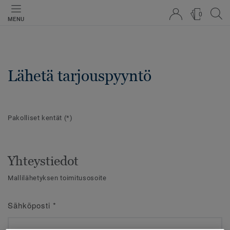
0
MENU
Lähetä tarjouspyyntö
Pakolliset kentät
(*)
Yhteystiedot
Mallilähetyksen toimitusosoite
Sähköposti
*