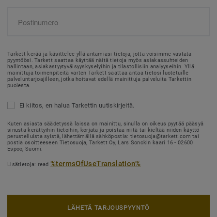
Tarkett kerää ja käsittelee yllä antamiasi tietoja, jotta voisimme vastata
pyyntöösi. Tarkett saattaa käyttää näitä tietoja myös asiakassuhteiden
hallintaan, asiakastyytyväisyyskyselyihin ja tilastollisiin analyyseihin. Yllä
mainittuja toimenpiteitä varten Tarkett saattaa antaa tietosi luotetuille
palveluntarjoajilleen, jotka hoitavat edellä mainittuja palveluita Tarkettin
puolesta.
Ei kiitos, en halua Tarkettin uutiskirjeitä.
Kuten asiasta säädetyssä laissa on mainittu, sinulla on oikeus pyytää pääsyä
sinusta kerättyihin tietoihin, korjata ja poistaa niitä tai kieltää niiden käyttö
perustelluista syistä, lähettämällä sähköpostia: tietosuoja@tarkett.com tai
postia osoitteeseen Tietosuoja, Tarkett Oy, Lars Sonckin kaari 16 - 02600
Espoo, Suomi.
%termsOfUseTranslation%
Lisätietoja: read
LÄHETÄ TARJOUSPYYNTÖ