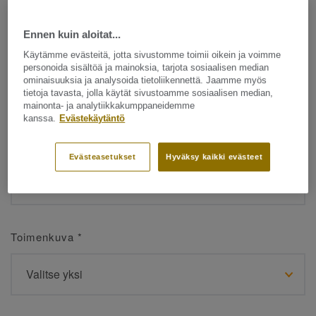
Ennen kuin aloitat...
Etunimi
*
Käytämme evästeitä, jotta sivustomme toimii oikein ja voimme
personoida sisältöä ja mainoksia, tarjota sosiaalisen median
ominaisuuksia ja analysoida tietoliikennettä. Jaamme myös
tietoja tavasta, jolla käytät sivustoamme sosiaalisen median,
mainonta- ja analytiikkakumppaneidemme
kanssa.
Evästekäytäntö
Sukunimi
*
Evästeasetukset
Hyväksy kaikki evästeet
Toimenkuva
*