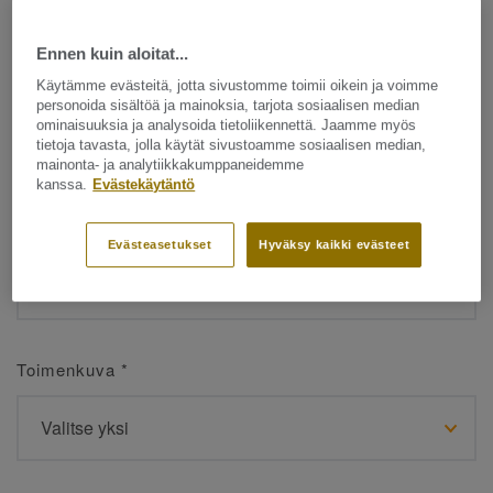
Ennen kuin aloitat...
Etunimi
*
Käytämme evästeitä, jotta sivustomme toimii oikein ja voimme
personoida sisältöä ja mainoksia, tarjota sosiaalisen median
ominaisuuksia ja analysoida tietoliikennettä. Jaamme myös
tietoja tavasta, jolla käytät sivustoamme sosiaalisen median,
mainonta- ja analytiikkakumppaneidemme
kanssa.
Evästekäytäntö
Sukunimi
*
Evästeasetukset
Hyväksy kaikki evästeet
Toimenkuva
*