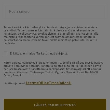
Tarkett kerää ja käsittelee yllä antamiasi tietoja, jotta voisimme vastata
pyyntöösi. Tarkett saattaa käyttää näitä tietoja myös asiakassuhteiden
hallintaan, asiakastyytyväisyyskyselyihin ja tilastollisiin analyyseihin. Yllä
mainittuja toimenpiteitä varten Tarkett saattaa antaa tietosi luotetuille
palveluntarjoajilleen, jotka hoitavat edellä mainittuja palveluita Tarkettin
puolesta.
Ei kiitos, en halua Tarkettin uutiskirjeitä.
Kuten asiasta säädetyssä laissa on mainittu, sinulla on oikeus pyytää pääsyä
sinusta kerättyihin tietoihin, korjata ja poistaa niitä tai kieltää niiden käyttö
perustelluista syistä, lähettämällä sähköpostia: tietosuoja@tarkett.com tai
postia osoitteeseen Tietosuoja, Tarkett Oy, Lars Sonckin kaari 16 - 02600
Espoo, Suomi.
%termsOfUseTranslation%
Lisätietoja: read
LÄHETÄ TARJOUSPYYNTÖ