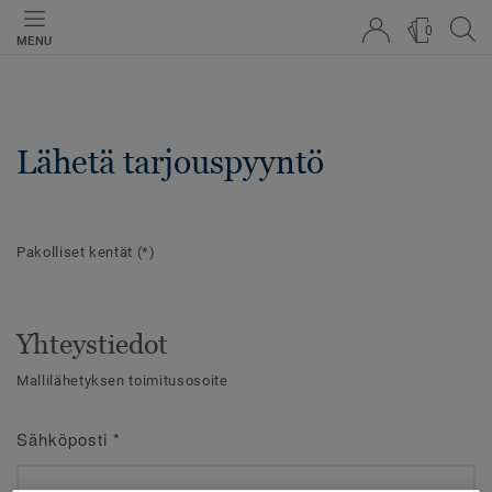
0
MENU
Lähetä tarjouspyyntö
Pakolliset kentät
(*)
Yhteystiedot
Mallilähetyksen toimitusosoite
Sähköposti
*