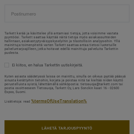
Tarkett kerää ja käsittelee yllä antamiasi tietoja, jotta voisimme vastata
pyyntöösi. Tarkett saattaa käyttää näitä tietoja myös asiakassuhteiden
hallintaan, asiakastyytyväisyyskyselyihin ja tilastollisiin analyyseihin. Yllä
mainittuja toimenpiteitä varten Tarkett saattaa antaa tietosi luotetuille
palveluntarjoajilleen, jotka hoitavat edellä mainittuja palveluita Tarkettin
puolesta.
Ei kiitos, en halua Tarkettin uutiskirjeitä.
Kuten asiasta säädetyssä laissa on mainittu, sinulla on oikeus pyytää pääsyä
sinusta kerättyihin tietoihin, korjata ja poistaa niitä tai kieltää niiden käyttö
perustelluista syistä, lähettämällä sähköpostia: tietosuoja@tarkett.com tai
postia osoitteeseen Tietosuoja, Tarkett Oy, Lars Sonckin kaari 16 - 02600
Espoo, Suomi.
%termsOfUseTranslation%
Lisätietoja: read
LÄHETÄ TARJOUSPYYNTÖ