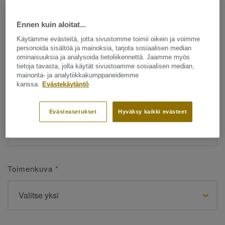
Ennen kuin aloitat...
Etunimi
*
Käytämme evästeitä, jotta sivustomme toimii oikein ja voimme
personoida sisältöä ja mainoksia, tarjota sosiaalisen median
ominaisuuksia ja analysoida tietoliikennettä. Jaamme myös
tietoja tavasta, jolla käytät sivustoamme sosiaalisen median,
mainonta- ja analytiikkakumppaneidemme
kanssa.
Evästekäytäntö
Sukunimi
*
Evästeasetukset
Hyväksy kaikki evästeet
Toimenkuva
*