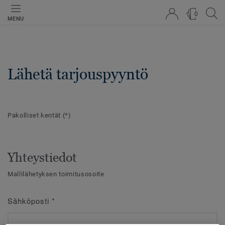
0
MENU
Lähetä tarjouspyyntö
Pakolliset kentät
(*)
Yhteystiedot
Mallilähetyksen toimitusosoite
Sähköposti
*