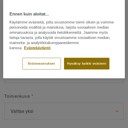
Ennen kuin aloitat...
Etunimi
*
Käytämme evästeitä, jotta sivustomme toimii oikein ja voimme
personoida sisältöä ja mainoksia, tarjota sosiaalisen median
ominaisuuksia ja analysoida tietoliikennettä. Jaamme myös
tietoja tavasta, jolla käytät sivustoamme sosiaalisen median,
mainonta- ja analytiikkakumppaneidemme
kanssa.
Evästekäytäntö
Sukunimi
*
Evästeasetukset
Hyväksy kaikki evästeet
Toimenkuva
*