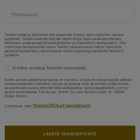
Tarkett kerää ja käsittelee yllä antamiasi tietoja, jotta voisimme vastata
pyyntöösi. Tarkett saattaa käyttää näitä tietoja myös asiakassuhteiden
hallintaan, asiakastyytyväisyyskyselyihin ja tilastollisiin analyyseihin. Yllä
mainittuja toimenpiteitä varten Tarkett saattaa antaa tietosi luotetuille
palveluntarjoajilleen, jotka hoitavat edellä mainittuja palveluita Tarkettin
puolesta.
Ei kiitos, en halua Tarkettin uutiskirjeitä.
Kuten asiasta säädetyssä laissa on mainittu, sinulla on oikeus pyytää pääsyä
sinusta kerättyihin tietoihin, korjata ja poistaa niitä tai kieltää niiden käyttö
perustelluista syistä, lähettämällä sähköpostia: tietosuoja@tarkett.com tai
postia osoitteeseen Tietosuoja, Tarkett Oy, Lars Sonckin kaari 16 - 02600
Espoo, Suomi.
%termsOfUseTranslation%
Lisätietoja: read
LÄHETÄ TARJOUSPYYNTÖ