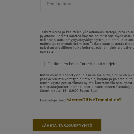
Tarkett kerää ja käsittelee yllä antamiasi tietoja, jotta voi
pyyntöösi. Tarkett saattaa käyttää näitä tietoja myös asia
hallintaan, asiakastyytyväisyyskyselyihin ja tilastollisiin ana
mainittuja toimenpiteitä varten Tarkett saattaa antaa tietosi
palveluntarjoajilleen, jotka hoitavat edellä mainittuja palvel
puolesta.
Ei kiitos, en halua Tarkettin uutiskirjeitä.
Kuten asiasta säädetyssä laissa on mainittu, sinulla on oik
pääsyä sinusta kerättyihin tietoihin, korjata ja poistaa niitä 
niiden käyttö perustelluista syistä, lähettämällä sähköposti
tietosuoja@tarkett.com tai postia osoitteeseen Tietosuoja, 
Sonckin kaari 16 - 02600 Espoo, Suomi.
%termsOfUseTranslation%
Lisätietoja: read
LÄHETÄ TARJOUSPYYNTÖ