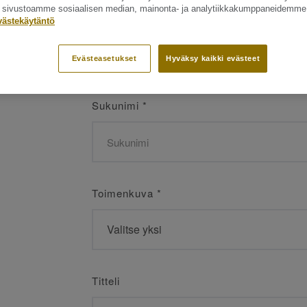
ät sivustoamme sosiaalisen median, mainonta- ja analytiikkakumppaneidemme
Etunimi
*
västekäytäntö
Evästeasetukset
Hyväksy kaikki evästeet
Sukunimi
*
Toimenkuva
*
Titteli