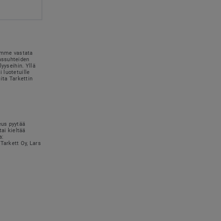
simme vastata
kassuhteiden
lyyseihin. Yllä
 luotetuille
uita Tarkettin
eus pyytää
tai kieltää
a:
Tarkett Oy, Lars