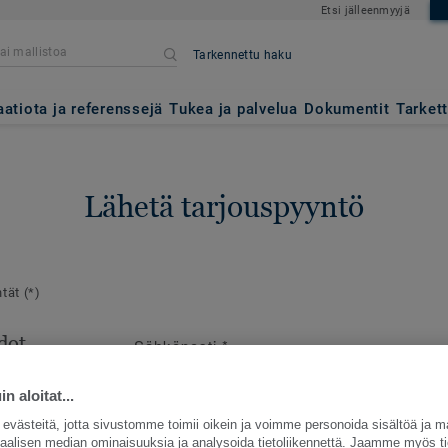
Etsi jälleenmyyjä
Tarkennettu haku
aatiota ja referenssejä
Tukea ja palvelua
Dokumentit
Tarket
Lähetä tarjouspyyntö
ntät
(*)
dot
Sähköposti
*
en
e
n aloitat...
västeitä, jotta sivustomme toimii oikein ja voimme personoida sisältöä ja m
siaalisen median ominaisuuksia ja analysoida tietoliikennettä. Jaamme myös ti