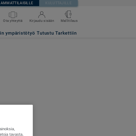
AMMATTILAISILLE
KULUTTAJILLE
0
Ota yhteyttä
Kirjaudu sisään
Mallitilaus
tin ympäristötyö
Tutustu Tarkettiin
ainoksia,
etoja tavasta,