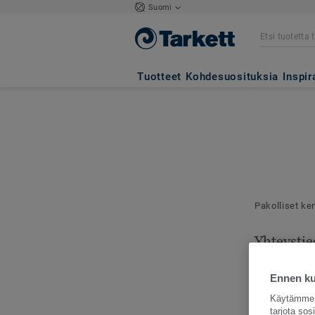
Suomi
Tuotteet
Kohdesuosituksia
Inspir
Pakolliset ke
Yhteystie
Mallilähetyks
toimitusosoit
Ennen kui
Käytämme e
tarjota so