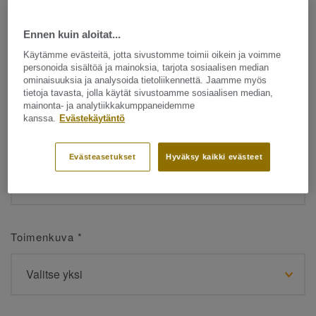
Ennen kuin aloitat...
Etunimi
*
Käytämme evästeitä, jotta sivustomme toimii oikein ja voimme
personoida sisältöä ja mainoksia, tarjota sosiaalisen median
ominaisuuksia ja analysoida tietoliikennettä. Jaamme myös
tietoja tavasta, jolla käytät sivustoamme sosiaalisen median,
mainonta- ja analytiikkakumppaneidemme
kanssa.
Evästekäytäntö
Sukunimi
*
Evästeasetukset
Hyväksy kaikki evästeet
Toimenkuva
*