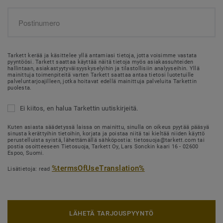
Tarkett kerää ja käsittelee yllä antamiasi tietoja, jotta voisimme vastata
pyyntöösi. Tarkett saattaa käyttää näitä tietoja myös asiakassuhteiden
hallintaan, asiakastyytyväisyyskyselyihin ja tilastollisiin analyyseihin. Yllä
mainittuja toimenpiteitä varten Tarkett saattaa antaa tietosi luotetuille
palveluntarjoajilleen, jotka hoitavat edellä mainittuja palveluita Tarkettin
puolesta.
Ei kiitos, en halua Tarkettin uutiskirjeitä.
Kuten asiasta säädetyssä laissa on mainittu, sinulla on oikeus pyytää pääsyä
sinusta kerättyihin tietoihin, korjata ja poistaa niitä tai kieltää niiden käyttö
perustelluista syistä, lähettämällä sähköpostia: tietosuoja@tarkett.com tai
postia osoitteeseen Tietosuoja, Tarkett Oy, Lars Sonckin kaari 16 - 02600
Espoo, Suomi.
%termsOfUseTranslation%
Lisätietoja: read
LÄHETÄ TARJOUSPYYNTÖ