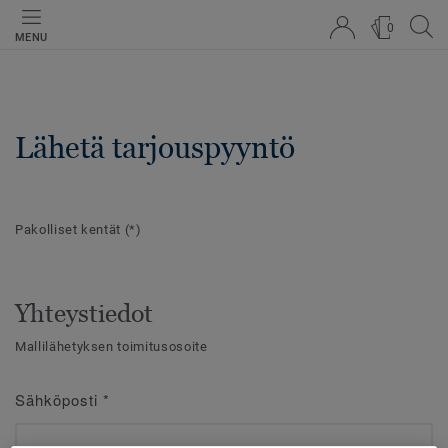
0
MENU
Lähetä tarjouspyyntö
Pakolliset kentät
(*)
Yhteystiedot
Mallilähetyksen toimitusosoite
Sähköposti
*