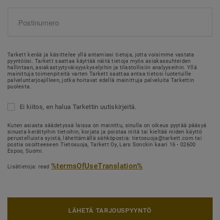
Tarkett kerää ja käsittelee yllä antamiasi tietoja, jotta voisimme vastata
pyyntöösi. Tarkett saattaa käyttää näitä tietoja myös asiakassuhteiden
hallintaan, asiakastyytyväisyyskyselyihin ja tilastollisiin analyyseihin. Yllä
mainittuja toimenpiteitä varten Tarkett saattaa antaa tietosi luotetuille
palveluntarjoajilleen, jotka hoitavat edellä mainittuja palveluita Tarkettin
puolesta.
Ei kiitos, en halua Tarkettin uutiskirjeitä.
Kuten asiasta säädetyssä laissa on mainittu, sinulla on oikeus pyytää pääsyä
sinusta kerättyihin tietoihin, korjata ja poistaa niitä tai kieltää niiden käyttö
perustelluista syistä, lähettämällä sähköpostia: tietosuoja@tarkett.com tai
postia osoitteeseen Tietosuoja, Tarkett Oy, Lars Sonckin kaari 16 - 02600
Espoo, Suomi.
%termsOfUseTranslation%
Lisätietoja: read
LÄHETÄ TARJOUSPYYNTÖ