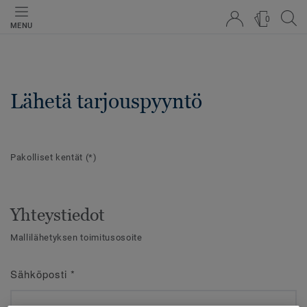
0
MENU
Lähetä tarjouspyyntö
Pakolliset kentät
(*)
Yhteystiedot
Mallilähetyksen toimitusosoite
Sähköposti
*