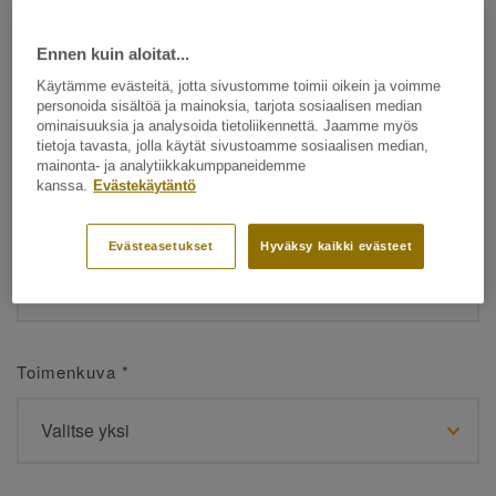
Ennen kuin aloitat...
Etunimi
*
Käytämme evästeitä, jotta sivustomme toimii oikein ja voimme
personoida sisältöä ja mainoksia, tarjota sosiaalisen median
ominaisuuksia ja analysoida tietoliikennettä. Jaamme myös
tietoja tavasta, jolla käytät sivustoamme sosiaalisen median,
mainonta- ja analytiikkakumppaneidemme
kanssa.
Evästekäytäntö
Sukunimi
*
Evästeasetukset
Hyväksy kaikki evästeet
Toimenkuva
*