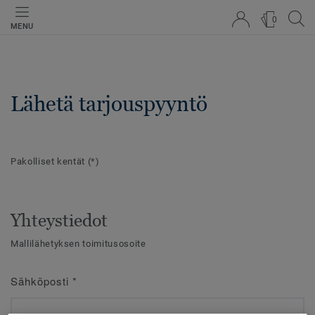
0
MENU
Lähetä tarjouspyyntö
Pakolliset kentät
(*)
Yhteystiedot
Mallilähetyksen toimitusosoite
Sähköposti
*