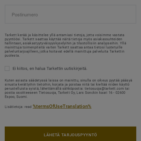
Tarkett kerää ja käsittelee yllä antamiasi tietoja, jotta voisimme vastata
pyyntöösi. Tarkett saattaa käyttää näitä tietoja myös asiakassuhteiden
hallintaan, asiakastyytyväisyyskyselyihin ja tilastollisiin analyyseihin. Yllä
mainittuja toimenpiteitä varten Tarkett saattaa antaa tietosi luotetuille
palveluntarjoajilleen, jotka hoitavat edellä mainittuja palveluita Tarkettin
puolesta.
Ei kiitos, en halua Tarkettin uutiskirjeitä.
Kuten asiasta säädetyssä laissa on mainittu, sinulla on oikeus pyytää pääsyä
sinusta kerättyihin tietoihin, korjata ja poistaa niitä tai kieltää niiden käyttö
perustelluista syistä, lähettämällä sähköpostia: tietosuoja@tarkett.com tai
postia osoitteeseen Tietosuoja, Tarkett Oy, Lars Sonckin kaari 16 - 02600
Espoo, Suomi.
%termsOfUseTranslation%
Lisätietoja: read
LÄHETÄ TARJOUSPYYNTÖ