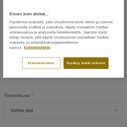
Ennen kuin aloitat...
Etunimi
*
Käytämme evästeitä, jotta sivustomme toimii oikein ja voimme
personoida sisältöä ja mainoksia, tarjota sosiaalisen median
ominaisuuksia ja analysoida tietoliikennettä. Jaamme myös
tietoja tavasta, jolla käytät sivustoamme sosiaalisen median,
mainonta- ja analytiikkakumppaneidemme
kanssa.
Evästekäytäntö
Sukunimi
*
Evästeasetukset
Hyväksy kaikki evästeet
Toimenkuva
*