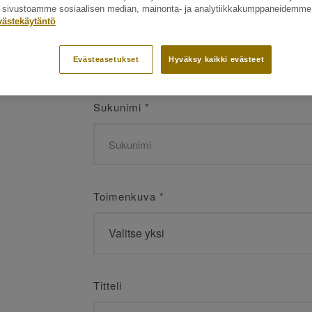
ät sivustoamme sosiaalisen median, mainonta- ja analytiikkakumppaneidemme
Etunimi
*
västekäytäntö
Evästeasetukset
Hyväksy kaikki evästeet
Sukunimi
*
Toimenkuva
*
Titteli