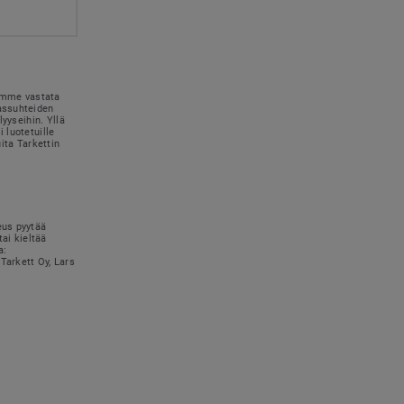
simme vastata
kassuhteiden
lyyseihin. Yllä
 luotetuille
uita Tarkettin
eus pyytää
tai kieltää
a:
Tarkett Oy, Lars