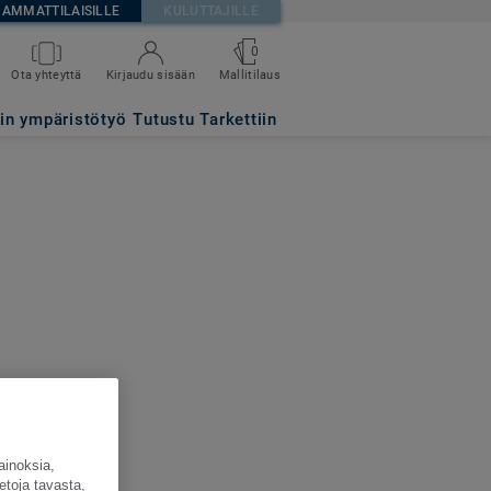
AMMATTILAISILLE
KULUTTAJILLE
0
Ota yhteyttä
Kirjaudu sisään
Mallitilaus
tin ympäristötyö
Tutustu Tarkettiin
ainoksia,
etoja tavasta,