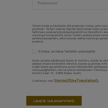
Tarkett kerää ja käsittelee yllä antamiasi tietoja, jotta voi
pyyntöösi. Tarkett saattaa käyttää näitä tietoja myös asia
hallintaan, asiakastyytyväisyyskyselyihin ja tilastollisiin ana
mainittuja toimenpiteitä varten Tarkett saattaa antaa tietosi
palveluntarjoajilleen, jotka hoitavat edellä mainittuja palvel
puolesta.
Ei kiitos, en halua Tarkettin uutiskirjeitä.
Kuten asiasta säädetyssä laissa on mainittu, sinulla on oik
pääsyä sinusta kerättyihin tietoihin, korjata ja poistaa niitä 
niiden käyttö perustelluista syistä, lähettämällä sähköposti
tietosuoja@tarkett.com tai postia osoitteeseen Tietosuoja, 
Sonckin kaari 16 - 02600 Espoo, Suomi.
%termsOfUseTranslation%
Lisätietoja: read
LÄHETÄ TARJOUSPYYNTÖ