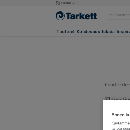
Suomi
Tuotteet
Kohdesuosituksia
Inspir
Pakolliset ke
Yhteystie
Mallilähetyks
toimitusosoit
Ennen kui
Käytämme e
tarjota so