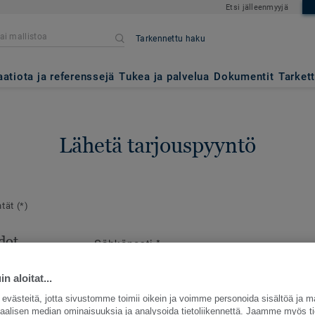
Etsi jälleenmyyjä
Tarkennettu haku
aatiota ja referenssejä
Tukea ja palvelua
Dokumentit
Tarket
Lähetä tarjouspyyntö
ntät
(*)
dot
Sähköposti
*
en
e
n aloitat...
västeitä, jotta sivustomme toimii oikein ja voimme personoida sisältöä ja m
siaalisen median ominaisuuksia ja analysoida tietoliikennettä. Jaamme myös ti