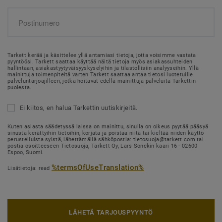
Tarkett kerää ja käsittelee yllä antamiasi tietoja, jotta voisimme vastata
pyyntöösi. Tarkett saattaa käyttää näitä tietoja myös asiakassuhteiden
hallintaan, asiakastyytyväisyyskyselyihin ja tilastollisiin analyyseihin. Yllä
mainittuja toimenpiteitä varten Tarkett saattaa antaa tietosi luotetuille
palveluntarjoajilleen, jotka hoitavat edellä mainittuja palveluita Tarkettin
puolesta.
Ei kiitos, en halua Tarkettin uutiskirjeitä.
Kuten asiasta säädetyssä laissa on mainittu, sinulla on oikeus pyytää pääsyä
sinusta kerättyihin tietoihin, korjata ja poistaa niitä tai kieltää niiden käyttö
perustelluista syistä, lähettämällä sähköpostia: tietosuoja@tarkett.com tai
postia osoitteeseen Tietosuoja, Tarkett Oy, Lars Sonckin kaari 16 - 02600
Espoo, Suomi.
%termsOfUseTranslation%
Lisätietoja: read
LÄHETÄ TARJOUSPYYNTÖ