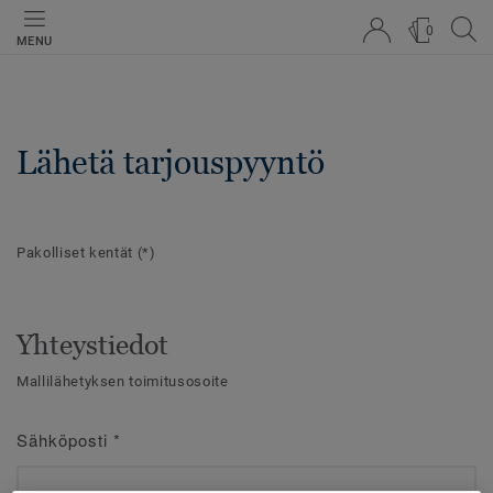
0
MENU
Lähetä tarjouspyyntö
Pakolliset kentät
(*)
Yhteystiedot
Mallilähetyksen toimitusosoite
Sähköposti
*