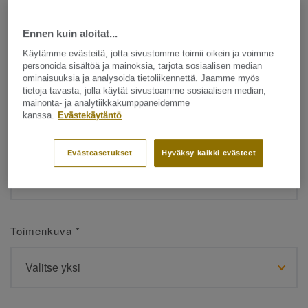
Ennen kuin aloitat...
Etunimi
*
Käytämme evästeitä, jotta sivustomme toimii oikein ja voimme
personoida sisältöä ja mainoksia, tarjota sosiaalisen median
ominaisuuksia ja analysoida tietoliikennettä. Jaamme myös
tietoja tavasta, jolla käytät sivustoamme sosiaalisen median,
mainonta- ja analytiikkakumppaneidemme
kanssa.
Evästekäytäntö
Sukunimi
*
Evästeasetukset
Hyväksy kaikki evästeet
Toimenkuva
*