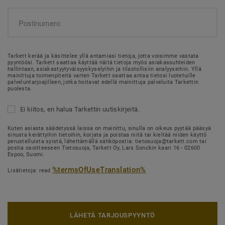
Tarkett kerää ja käsittelee yllä antamiasi tietoja, jotta voisimme vastata
pyyntöösi. Tarkett saattaa käyttää näitä tietoja myös asiakassuhteiden
hallintaan, asiakastyytyväisyyskyselyihin ja tilastollisiin analyyseihin. Yllä
mainittuja toimenpiteitä varten Tarkett saattaa antaa tietosi luotetuille
palveluntarjoajilleen, jotka hoitavat edellä mainittuja palveluita Tarkettin
puolesta.
Ei kiitos, en halua Tarkettin uutiskirjeitä.
Kuten asiasta säädetyssä laissa on mainittu, sinulla on oikeus pyytää pääsyä
sinusta kerättyihin tietoihin, korjata ja poistaa niitä tai kieltää niiden käyttö
perustelluista syistä, lähettämällä sähköpostia: tietosuoja@tarkett.com tai
postia osoitteeseen Tietosuoja, Tarkett Oy, Lars Sonckin kaari 16 - 02600
Espoo, Suomi.
%termsOfUseTranslation%
Lisätietoja: read
LÄHETÄ TARJOUSPYYNTÖ