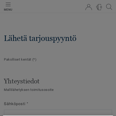
0
MENU
Lähetä tarjouspyyntö
Pakolliset kentät
(*)
Yhteystiedot
Mallilähetyksen toimitusosoite
Sähköposti
*