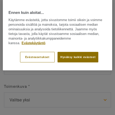
Ennen kuin aloitat...
Etunimi
*
Käytämme evästeitä, jotta sivustomme toimii oikein ja voimme
personoida sisältöä ja mainoksia, tarjota sosiaalisen median
ominaisuuksia ja analysoida tietoliikennettä. Jaamme myös
tietoja tavasta, jolla käytät sivustoamme sosiaalisen median,
mainonta- ja analytiikkakumppaneidemme
kanssa.
Evästekäytäntö
Sukunimi
*
Evästeasetukset
Hyväksy kaikki evästeet
Toimenkuva
*