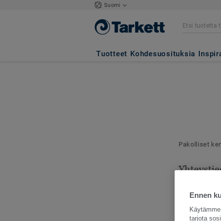
Suomi
Tuotteet
Kohdesuosituksia
Inspir
Pakolliset ke
Yhteystie
Mallilähetyks
toimitusosoit
Ennen kui
Käytämme e
tarjota so