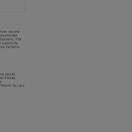
simme vastata
kassuhteiden
lyyseihin. Yllä
 luotetuille
uita Tarkettin
eus pyytää
tai kieltää
a:
Tarkett Oy, Lars