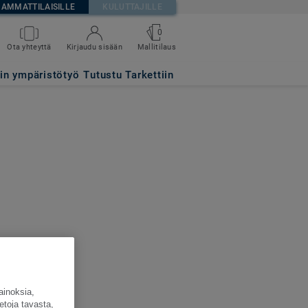
AMMATTILAISILLE
KULUTTAJILLE
0
Ota yhteyttä
Kirjaudu sisään
Mallitilaus
tin ympäristötyö
Tutustu Tarkettiin
ainoksia,
etoja tavasta,