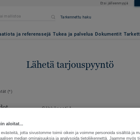
Etsi jälleenmyyjä
Tarkennettu haku
aatiota ja referenssejä
Tukea ja palvelua
Dokumentit
Tarket
Lähetä tarjouspyyntö
ntät
(*)
dot
Sähköposti
*
en
e
n aloitat...
västeitä, jotta sivustomme toimii oikein ja voimme personoida sisältöä ja m
siaalisen median ominaisuuksia ja analysoida tietoliikennettä. Jaamme myös ti