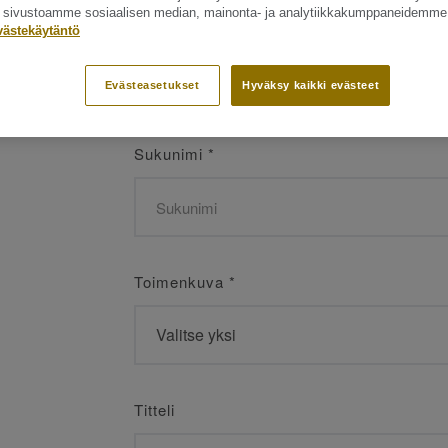
ät sivustoamme sosiaalisen median, mainonta- ja analytiikkakumppaneidemme
Etunimi
*
västekäytäntö
Evästeasetukset
Hyväksy kaikki evästeet
Sukunimi
*
Toimenkuva
*
Titteli