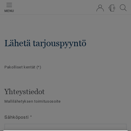
0
MENU
Lähetä tarjouspyyntö
Pakolliset kentät
(*)
Yhteystiedot
Mallilähetyksen toimitusosoite
Sähköposti
*