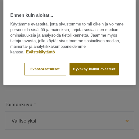
Ennen kuin aloitat...
Etunimi
*
Käytämme evästeitä, jotta sivustomme toimii oikein ja voimme
personoida sisältöä ja mainoksia, tarjota sosiaalisen median
ominaisuuksia ja analysoida tietoliikennettä. Jaamme myös
tietoja tavasta, jolla käytät sivustoamme sosiaalisen median,
mainonta- ja analytiikkakumppaneidemme
kanssa.
Evästekäytäntö
Sukunimi
*
Evästeasetukset
Hyväksy kaikki evästeet
Toimenkuva
*