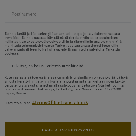
Tarkett kerää ja käsittelee yllä antamiasi tietoja, jotta voisimme vastata
pyyntöösi. Tarkett saattaa käyttää näitä tietoja myös asiakassuhteiden
hallintaan, asiakastyytyväisyyskyselyihin ja tilastollisiin analyyseihin. Yllä
mainittuja toimenpiteitä varten Tarkett saattaa antaa tietosi luotetuille
palveluntarjoajilleen, jotka hoitavat edellä mainittuja palveluita Tarkettin
puolesta.
Ei kiitos, en halua Tarkettin uutiskirjeitä.
Kuten asiasta säädetyssä laissa on mainittu, sinulla on oikeus pyytää pääsyä
sinusta kerättyihin tietoihin, korjata ja poistaa niitä tai kieltää niiden käyttö
perustelluista syistä, lähettämällä sähköpostia: tietosuoja@tarkett.com tai
postia osoitteeseen Tietosuoja, Tarkett Oy, Lars Sonckin kaari 16 - 02600
Espoo, Suomi.
%termsOfUseTranslation%
Lisätietoja: read
LÄHETÄ TARJOUSPYYNTÖ