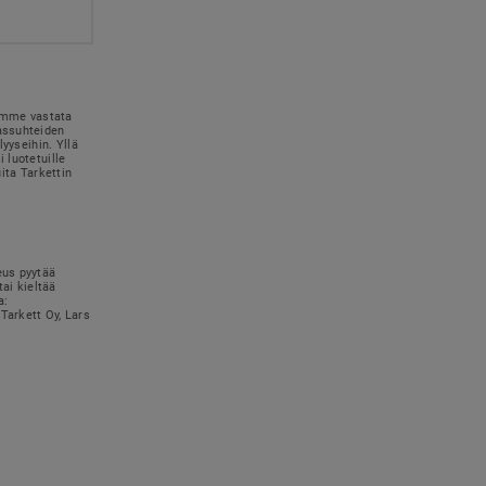
simme vastata
kassuhteiden
lyyseihin. Yllä
 luotetuille
uita Tarkettin
eus pyytää
tai kieltää
a:
Tarkett Oy, Lars