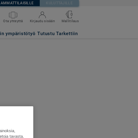
AMMATTILAISILLE
KULUTTAJILLE
0
Ota yhteyttä
Kirjaudu sisään
Mallitilaus
tin ympäristötyö
Tutustu Tarkettiin
ainoksia,
etoja tavasta,