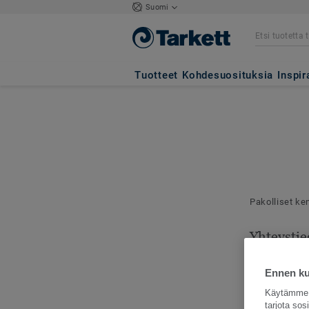
Suomi
Tuotteet
Kohdesuosituksia
Inspir
Pakolliset ke
Yhteystie
Mallilähetyks
toimitusosoit
Ennen kui
Käytämme e
tarjota so