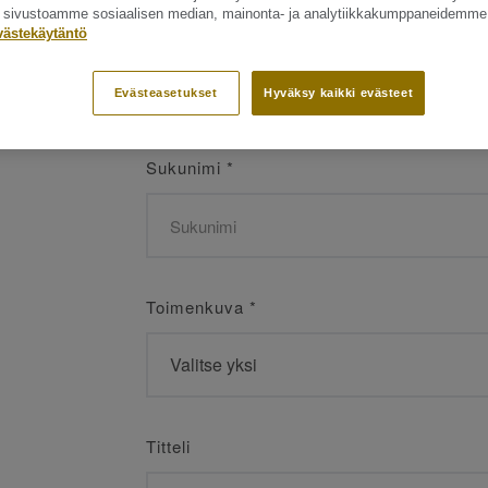
ät sivustoamme sosiaalisen median, mainonta- ja analytiikkakumppaneidemme
Etunimi
*
västekäytäntö
Evästeasetukset
Hyväksy kaikki evästeet
Sukunimi
*
Toimenkuva
*
Titteli