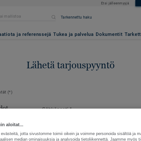
Etsi jälleenmyyjä
Tarkennettu haku
aatiota ja referenssejä
Tukea ja palvelua
Dokumentit
Tarket
Lähetä tarjouspyyntö
ntät
(*)
dot
Sähköposti
*
en
e
n aloitat...
västeitä, jotta sivustomme toimii oikein ja voimme personoida sisältöä ja m
siaalisen median ominaisuuksia ja analysoida tietoliikennettä. Jaamme myös ti