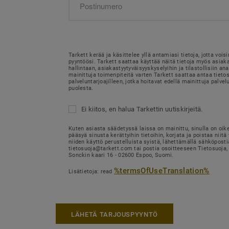
Tarkett kerää ja käsittelee yllä antamiasi tietoja, jotta voi
pyyntöösi. Tarkett saattaa käyttää näitä tietoja myös asia
hallintaan, asiakastyytyväisyyskyselyihin ja tilastollisiin ana
mainittuja toimenpiteitä varten Tarkett saattaa antaa tietosi
palveluntarjoajilleen, jotka hoitavat edellä mainittuja palvel
puolesta.
Ei kiitos, en halua Tarkettin uutiskirjeitä.
Kuten asiasta säädetyssä laissa on mainittu, sinulla on oik
pääsyä sinusta kerättyihin tietoihin, korjata ja poistaa niitä 
niiden käyttö perustelluista syistä, lähettämällä sähköposti
tietosuoja@tarkett.com tai postia osoitteeseen Tietosuoja, 
Sonckin kaari 16 - 02600 Espoo, Suomi.
%termsOfUseTranslation%
Lisätietoja: read
LÄHETÄ TARJOUSPYYNTÖ