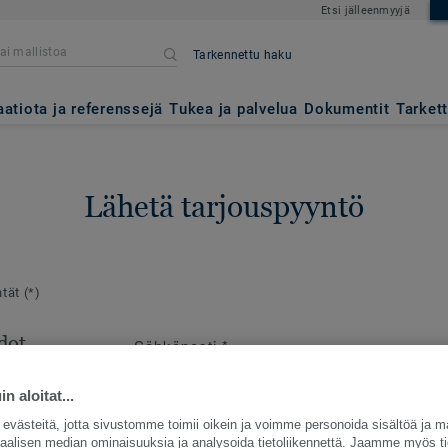
Etsi jälleenmyyjä
Tarkennettu haku
aatiota ja referenssejä
Tukea ja palvelua
Dokumentit
Tarket
Lähetä tarjouspyyntö
ntät
(*)
dot
Sähköposti
*
en
e
n aloitat...
västeitä, jotta sivustomme toimii oikein ja voimme personoida sisältöä ja m
siaalisen median ominaisuuksia ja analysoida tietoliikennettä. Jaamme myös ti