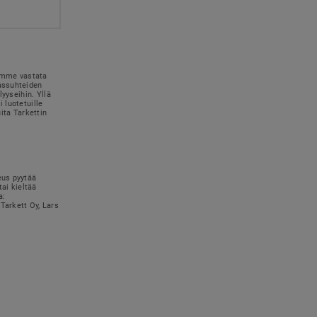
simme vastata
kassuhteiden
lyyseihin. Yllä
 luotetuille
uita Tarkettin
eus pyytää
tai kieltää
a:
Tarkett Oy, Lars