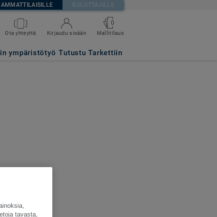
AMMATTILAISILLE
KULUTTAJILLE
0
Ota yhteyttä
Kirjaudu sisään
Mallitilaus
tin ympäristötyö
Tutustu Tarkettiin
ainoksia,
etoja tavasta,