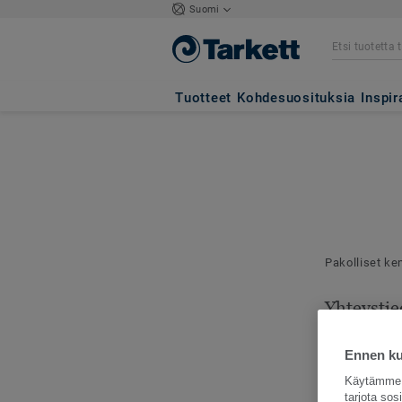
Suomi
Tuotteet
Kohdesuosituksia
Inspir
Pakolliset ke
Yhteystie
Mallilähetyks
toimitusosoit
Ennen kui
Käytämme e
tarjota so