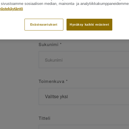
ät sivustoamme sosiaalisen median, mainonta- ja analytiikkakumppaneidemme
Etunimi
*
västekäytäntö
Evästeasetukset
Hyväksy kaikki evästeet
Sukunimi
*
Toimenkuva
*
Titteli