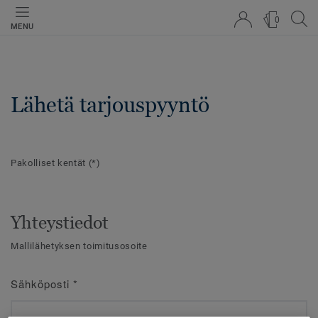
0
MENU
Lähetä tarjouspyyntö
Pakolliset kentät
(*)
Yhteystiedot
Mallilähetyksen toimitusosoite
Sähköposti
*