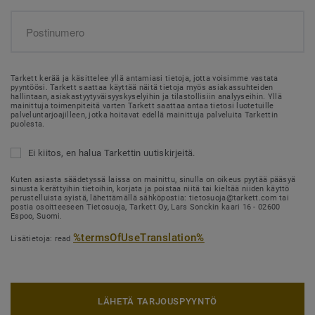
Tarkett kerää ja käsittelee yllä antamiasi tietoja, jotta voisimme vastata
pyyntöösi. Tarkett saattaa käyttää näitä tietoja myös asiakassuhteiden
hallintaan, asiakastyytyväisyyskyselyihin ja tilastollisiin analyyseihin. Yllä
mainittuja toimenpiteitä varten Tarkett saattaa antaa tietosi luotetuille
palveluntarjoajilleen, jotka hoitavat edellä mainittuja palveluita Tarkettin
puolesta.
Ei kiitos, en halua Tarkettin uutiskirjeitä.
Kuten asiasta säädetyssä laissa on mainittu, sinulla on oikeus pyytää pääsyä
sinusta kerättyihin tietoihin, korjata ja poistaa niitä tai kieltää niiden käyttö
perustelluista syistä, lähettämällä sähköpostia: tietosuoja@tarkett.com tai
postia osoitteeseen Tietosuoja, Tarkett Oy, Lars Sonckin kaari 16 - 02600
Espoo, Suomi.
%termsOfUseTranslation%
Lisätietoja: read
LÄHETÄ TARJOUSPYYNTÖ