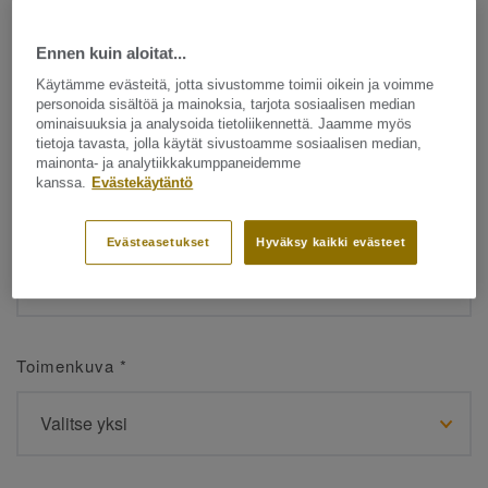
Ennen kuin aloitat...
Etunimi
*
Käytämme evästeitä, jotta sivustomme toimii oikein ja voimme
personoida sisältöä ja mainoksia, tarjota sosiaalisen median
ominaisuuksia ja analysoida tietoliikennettä. Jaamme myös
tietoja tavasta, jolla käytät sivustoamme sosiaalisen median,
mainonta- ja analytiikkakumppaneidemme
kanssa.
Evästekäytäntö
Sukunimi
*
Evästeasetukset
Hyväksy kaikki evästeet
Toimenkuva
*