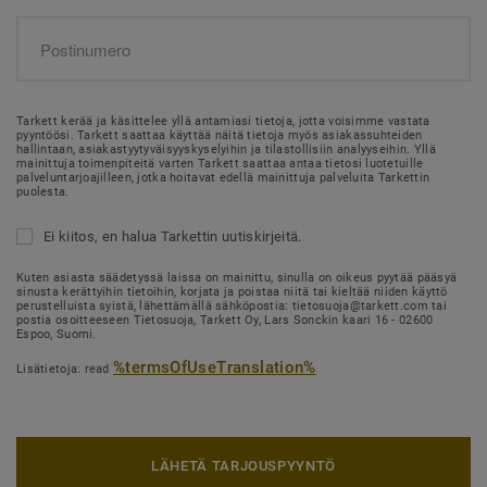
Tarkett kerää ja käsittelee yllä antamiasi tietoja, jotta voisimme vastata
pyyntöösi. Tarkett saattaa käyttää näitä tietoja myös asiakassuhteiden
hallintaan, asiakastyytyväisyyskyselyihin ja tilastollisiin analyyseihin. Yllä
mainittuja toimenpiteitä varten Tarkett saattaa antaa tietosi luotetuille
palveluntarjoajilleen, jotka hoitavat edellä mainittuja palveluita Tarkettin
puolesta.
Ei kiitos, en halua Tarkettin uutiskirjeitä.
Kuten asiasta säädetyssä laissa on mainittu, sinulla on oikeus pyytää pääsyä
sinusta kerättyihin tietoihin, korjata ja poistaa niitä tai kieltää niiden käyttö
perustelluista syistä, lähettämällä sähköpostia: tietosuoja@tarkett.com tai
postia osoitteeseen Tietosuoja, Tarkett Oy, Lars Sonckin kaari 16 - 02600
Espoo, Suomi.
%termsOfUseTranslation%
Lisätietoja: read
LÄHETÄ TARJOUSPYYNTÖ