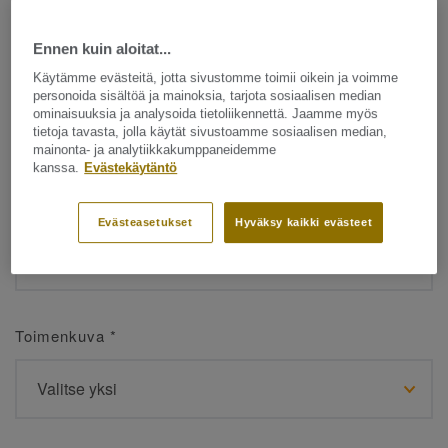
Ennen kuin aloitat...
Etunimi
*
Käytämme evästeitä, jotta sivustomme toimii oikein ja voimme
personoida sisältöä ja mainoksia, tarjota sosiaalisen median
ominaisuuksia ja analysoida tietoliikennettä. Jaamme myös
tietoja tavasta, jolla käytät sivustoamme sosiaalisen median,
mainonta- ja analytiikkakumppaneidemme
kanssa.
Evästekäytäntö
Sukunimi
*
Evästeasetukset
Hyväksy kaikki evästeet
Toimenkuva
*