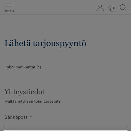
0
MENU
Lähetä tarjouspyyntö
Pakolliset kentät
(*)
Yhteystiedot
Mallilähetyksen toimitusosoite
Sähköposti
*