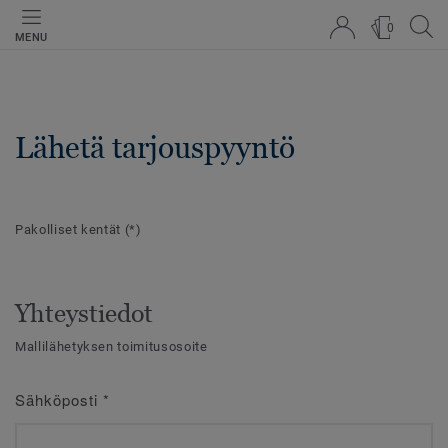
0
MENU
Lähetä tarjouspyyntö
Pakolliset kentät
(*)
Yhteystiedot
Mallilähetyksen toimitusosoite
Sähköposti
*