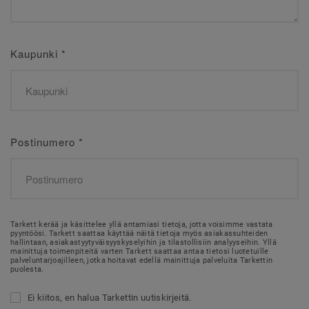
Kaupunki
*
Postinumero
*
Tarkett kerää ja käsittelee yllä antamiasi tietoja, jotta voisimme vastata
pyyntöösi. Tarkett saattaa käyttää näitä tietoja myös asiakassuhteiden
hallintaan, asiakastyytyväisyyskyselyihin ja tilastollisiin analyyseihin. Yllä
mainittuja toimenpiteitä varten Tarkett saattaa antaa tietosi luotetuille
palveluntarjoajilleen, jotka hoitavat edellä mainittuja palveluita Tarkettin
puolesta.
Ei kiitos, en halua Tarkettin uutiskirjeitä.