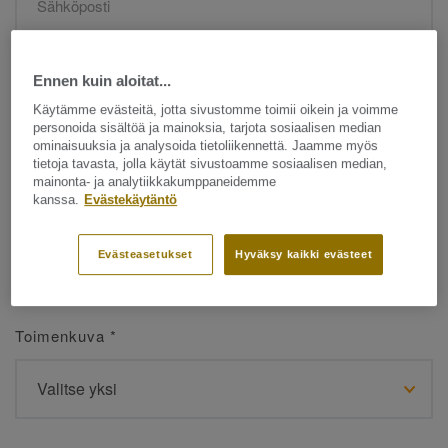
Etunimi
*
Ennen kuin aloitat...
Käytämme evästeitä, jotta sivustomme toimii oikein ja voimme
personoida sisältöä ja mainoksia, tarjota sosiaalisen median
ominaisuuksia ja analysoida tietoliikennettä. Jaamme myös
tietoja tavasta, jolla käytät sivustoamme sosiaalisen median,
mainonta- ja analytiikkakumppaneidemme
kanssa.
Evästekäytäntö
Sukunimi
*
Evästeasetukset
Hyväksy kaikki evästeet
Toimenkuva
*