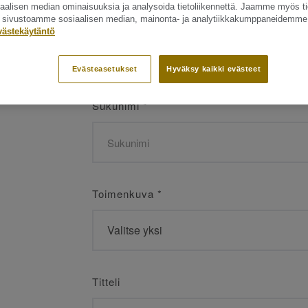
siaalisen median ominaisuuksia ja analysoida tietoliikennettä. Jaamme myös ti
Etunimi
*
ät sivustoamme sosiaalisen median, mainonta- ja analytiikkakumppaneidemme
västekäytäntö
Evästeasetukset
Hyväksy kaikki evästeet
Sukunimi
*
Toimenkuva
*
Titteli