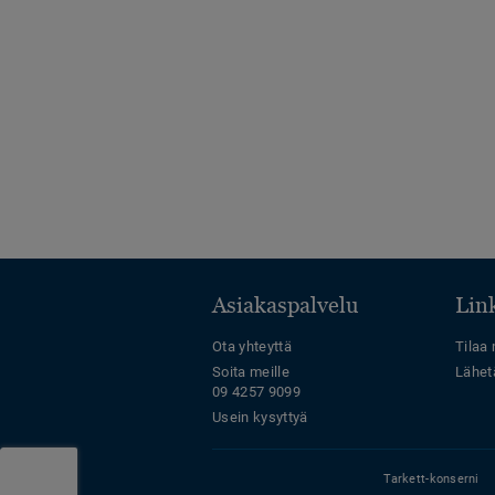
Asiakaspalvelu
Link
Ota yhteyttä
Tilaa 
Soita meille
Lähet
09 4257 9099
Usein kysyttyä
Tarkett-konserni