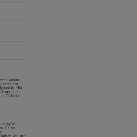
simme vastata
kassuhteiden
lyyseihin. Yllä
 luotetuille
uita Tarkettin
eus pyytää
tai kieltää
a:
Tarkett Oy, Lars