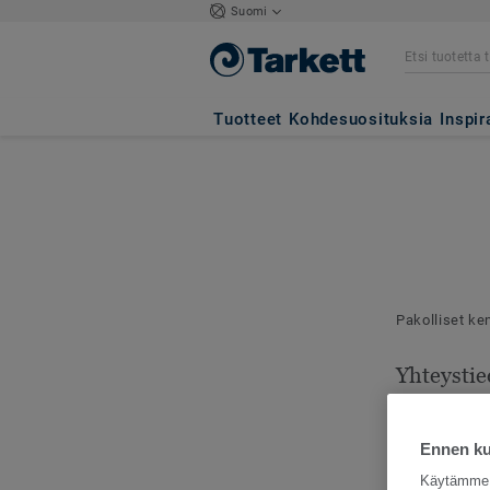
Suomi
Tuotteet
Kohdesuosituksia
Inspir
Pakolliset ke
Yhteystie
Mallilähetyks
toimitusosoit
Ennen kui
Käytämme e