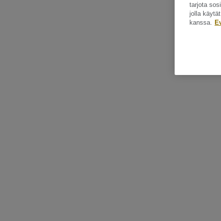
tarjota so
jolla käyt
kanssa.
E