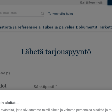
Etsi jälleenmyyjä
Tarkennettu haku
aatiota ja referenssejä
Tukea ja palvelua
Dokumentit
Tarket
Lähetä tarjouspyyntö
ntät
(*)
dot
Sähköposti
*
en
e
n aloitat...
västeitä, jotta sivustomme toimii oikein ja voimme personoida sisältöä ja m