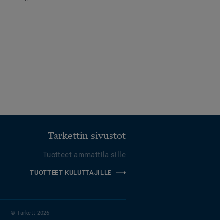
Tarkettin sivustot
Tuotteet ammattilaisille
TUOTTEET KULUTTAJILLE
© Tarkett 2026