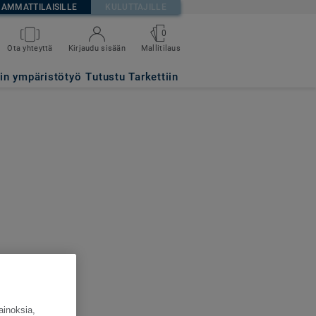
AMMATTILAISILLE
KULUTTAJILLE
0
Ota yhteyttä
Kirjaudu sisään
Mallitilaus
tin ympäristötyö
Tutustu Tarkettiin
ainoksia,