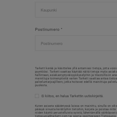
Postinumero
*
Tarkett kerää ja käsittelee yllä antamiasi tietoja, jotta voi
pyyntöösi. Tarkett saattaa käyttää näitä tietoja myös asia
hallintaan, asiakastyytyväisyyskyselyihin ja tilastollisiin ana
mainittuja toimenpiteitä varten Tarkett saattaa antaa tietosi
palveluntarjoajilleen, jotka hoitavat edellä mainittuja palvel
puolesta.
Ei kiitos, en halua Tarkettin uutiskirjeitä.
Kuten asiasta säädetyssä laissa on mainittu, sinulla on oik
pääsyä sinusta kerättyihin tietoihin, korjata ja poistaa niitä 
niiden käyttö perustelluista syistä, lähettämällä sähköposti
tietosuoja@tarkett.com tai postia osoitteeseen Tietosuoja, 