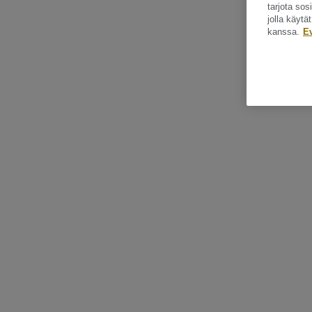
tarjota so
jolla käyt
kanssa.
E