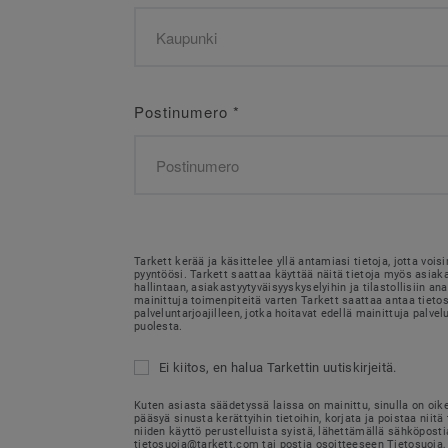
Postinumero
*
Tarkett kerää ja käsittelee yllä antamiasi tietoja, jotta voi
pyyntöösi. Tarkett saattaa käyttää näitä tietoja myös asia
hallintaan, asiakastyytyväisyyskyselyihin ja tilastollisiin ana
mainittuja toimenpiteitä varten Tarkett saattaa antaa tietosi
palveluntarjoajilleen, jotka hoitavat edellä mainittuja palvel
puolesta.
Ei kiitos, en halua Tarkettin uutiskirjeitä.
Kuten asiasta säädetyssä laissa on mainittu, sinulla on oik
pääsyä sinusta kerättyihin tietoihin, korjata ja poistaa niitä 
niiden käyttö perustelluista syistä, lähettämällä sähköposti
tietosuoja@tarkett.com tai postia osoitteeseen Tietosuoja, 