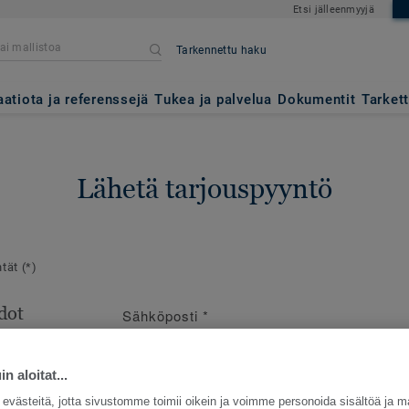
Etsi jälleenmyyjä
Tarkennettu haku
aatiota ja referenssejä
Tukea ja palvelua
Dokumentit
Tarket
Lähetä tarjouspyyntö
ntät
(*)
dot
Sähköposti
*
en
e
n aloitat...
västeitä, jotta sivustomme toimii oikein ja voimme personoida sisältöä ja m