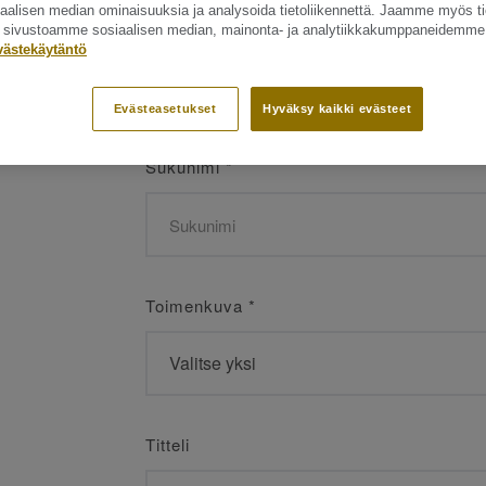
siaalisen median ominaisuuksia ja analysoida tietoliikennettä. Jaamme myös ti
Etunimi
*
ät sivustoamme sosiaalisen median, mainonta- ja analytiikkakumppaneidemme
västekäytäntö
Evästeasetukset
Hyväksy kaikki evästeet
Sukunimi
*
Toimenkuva
*
Titteli