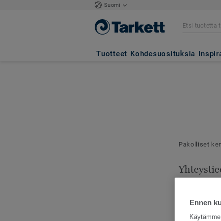
Suomi
Tuotteet
Kohdesuosituksia
Inspir
Pakolliset ke
Yhteystie
Mallilähetyks
toimitusosoit
Ennen kui
Käytämme e