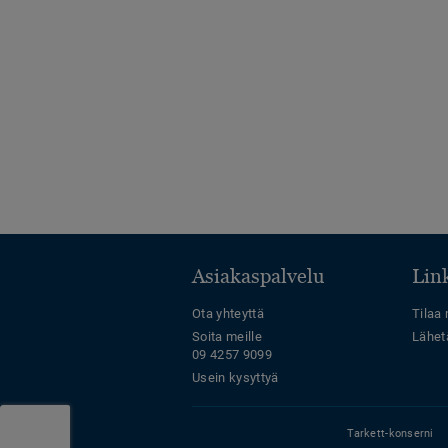
Asiakaspalvelu
Link
Ota yhteyttä
Tilaa 
Soita meille
Lähet
09 4257 9099
Usein kysyttyä
Tarkett-konserni