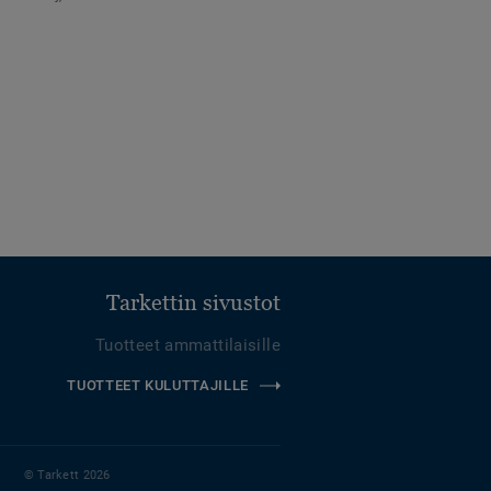
Tarkettin sivustot
Tuotteet ammattilaisille
TUOTTEET KULUTTAJILLE
© Tarkett 2026