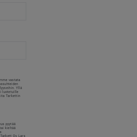
simme vastata
kassuhteiden
lyyseihin. Yllä
 luotetuille
uita Tarkettin
eus pyytää
tai kieltää
a:
Tarkett Oy, Lars