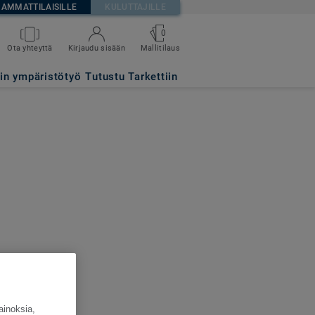
AMMATTILAISILLE
KULUTTAJILLE
0
Ota yhteyttä
Kirjaudu sisään
Mallitilaus
tin ympäristötyö
Tutustu Tarkettiin
ainoksia,