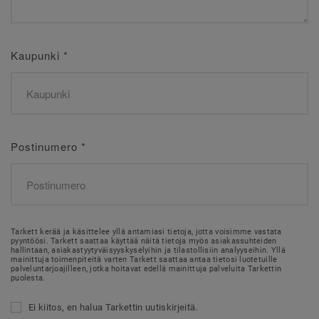
Kaupunki
*
Postinumero
*
Tarkett kerää ja käsittelee yllä antamiasi tietoja, jotta voisimme vastata
pyyntöösi. Tarkett saattaa käyttää näitä tietoja myös asiakassuhteiden
hallintaan, asiakastyytyväisyyskyselyihin ja tilastollisiin analyyseihin. Yllä
mainittuja toimenpiteitä varten Tarkett saattaa antaa tietosi luotetuille
palveluntarjoajilleen, jotka hoitavat edellä mainittuja palveluita Tarkettin
puolesta.
Ei kiitos, en halua Tarkettin uutiskirjeitä.