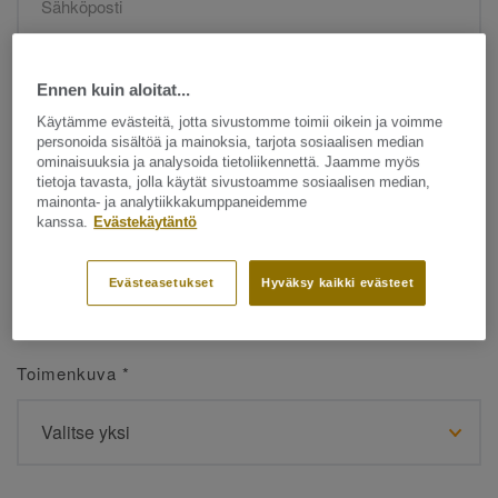
Etunimi
*
Ennen kuin aloitat...
Käytämme evästeitä, jotta sivustomme toimii oikein ja voimme
personoida sisältöä ja mainoksia, tarjota sosiaalisen median
ominaisuuksia ja analysoida tietoliikennettä. Jaamme myös
tietoja tavasta, jolla käytät sivustoamme sosiaalisen median,
mainonta- ja analytiikkakumppaneidemme
kanssa.
Evästekäytäntö
Sukunimi
*
Evästeasetukset
Hyväksy kaikki evästeet
Toimenkuva
*