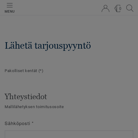
0
MENU
Lähetä tarjouspyyntö
Pakolliset kentät
(*)
Yhteystiedot
Mallilähetyksen toimitusosoite
Sähköposti
*