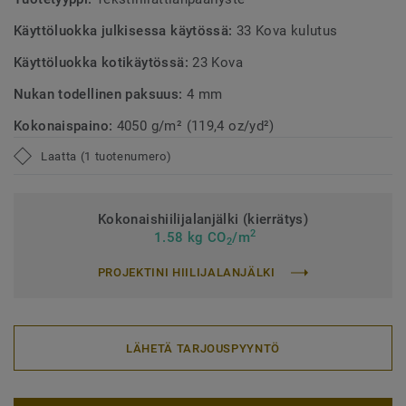
Käyttöluokka julkisessa käytössä:
33 Kova kulutus
Käyttöluokka kotikäytössä:
23 Kova
Nukan todellinen paksuus:
4 mm
Kokonaispaino:
4050 g/m² (119,4 oz/yd²)
Laatta (1 tuotenumero)
Kokonaishiilijalanjälki (kierrätys)
2
1.58 kg CO
/m
2
PROJEKTINI HIILIJALANJÄLKI
LÄHETÄ TARJOUSPYYNTÖ