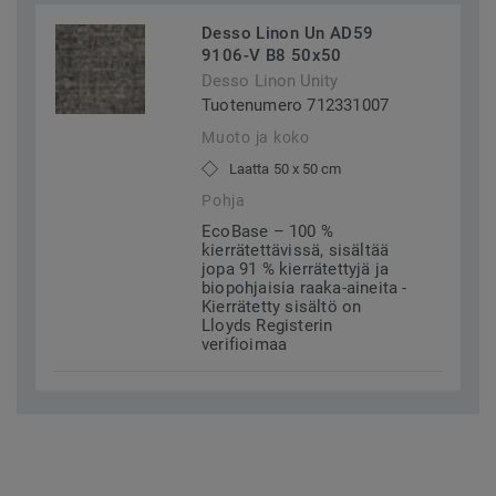
Desso Linon Un AD59
9106-V B8 50x50
Desso Linon Unity
Tuotenumero 712331007
Muoto ja koko
Laatta 50 x 50 cm
Pohja
EcoBase – 100 %
kierrätettävissä, sisältää
jopa 91 % kierrätettyjä ja
biopohjaisia raaka-aineita -
Kierrätetty sisältö on
Lloyds Registerin
verifioimaa