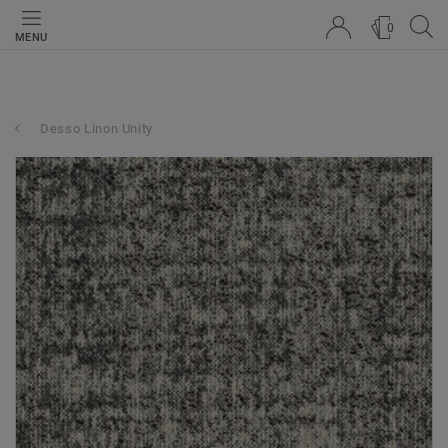
0
MENU
Desso Linon Unity