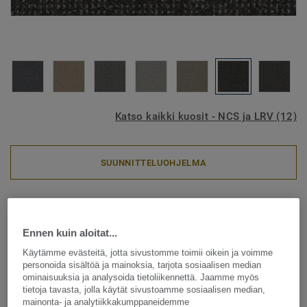
Katso kaikki kuosit - NCS ja LRV (12)
SUUNNITTELUOHJELMA
Tekstiililattia – laatat
DESSO Enlaced - Desso
Ennen kuin aloitat...
Enlaced AD43 9850 B8 50x50
Käytämme evästeitä, jotta sivustomme toimii oikein ja voimme
personoida sisältöä ja mainoksia, tarjota sosiaalisen median
ominaisuuksia ja analysoida tietoliikennettä. Jaamme myös
tietoja tavasta, jolla käytät sivustoamme sosiaalisen median,
mainonta- ja analytiikkakumppaneidemme