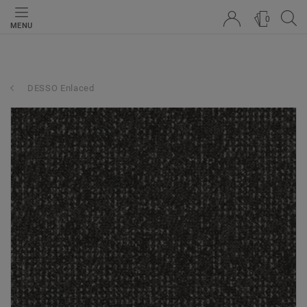
0
MENU
DESSO Enlaced