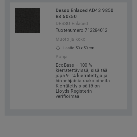
Desso Enlaced AD43 9850
B8 50x50
DESSO Enlaced
Tuotenumero 712284012
Muoto ja koko
Laatta 50 x 50 cm
Pohja
EcoBase – 100 %
kierrätettävissä, sisältää
jopa 91 % kierrätettyjä ja
biopohjaisia raaka-aineita -
Kierrätetty sisältö on
Lloyds Registerin
verifioimaa