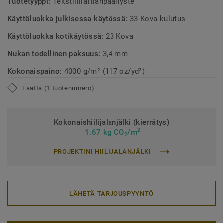
Tuotetyyppi:
Tekstiililattianpäällyste
Käyttöluokka julkisessa käytössä:
33 Kova kulutus
Käyttöluokka kotikäytössä:
23 Kova
Nukan todellinen paksuus:
3,4 mm
Kokonaispaino:
4000 g/m² (117 oz/yd²)
Laatta (1 tuotenumero)
Kokonaishiilijalanjälki (kierrätys)
2
1.67 kg CO
/m
2
PROJEKTINI HIILIJALANJÄLKI
LÄHETÄ TARJOUSPYYNTÖ