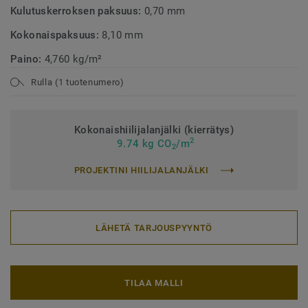
Kulutuskerroksen paksuus:
0,70 mm
Kokonaispaksuus:
8,10 mm
Paino:
4,760 kg/m²
Rulla (1 tuotenumero)
Kokonaishiilijalanjälki (kierrätys)
2
9.74 kg CO
/m
2
PROJEKTINI HIILIJALANJÄLKI
LÄHETÄ TARJOUSPYYNTÖ
TILAA MALLI