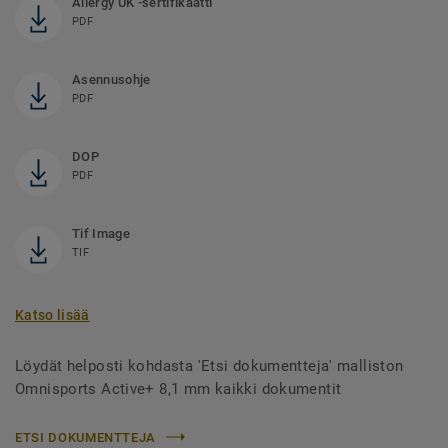
Allergy UK -sertifikaatti
PDF
Asennusohje
PDF
DOP
PDF
Tif Image
TIF
Katso lisää
Löydät helposti kohdasta 'Etsi dokumentteja' malliston
Omnisports Active+ 8,1 mm kaikki dokumentit
ETSI DOKUMENTTEJA