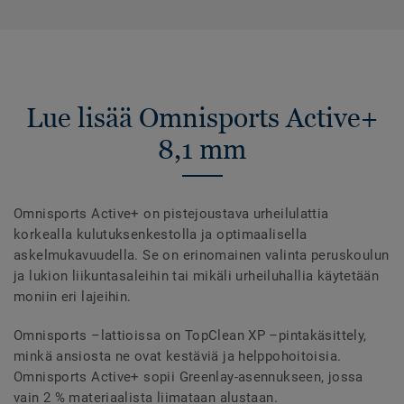
Lue lisää Omnisports Active+
8,1 mm
Omnisports Active+ on pistejoustava urheilulattia
korkealla kulutuksenkestolla ja optimaalisella
askelmukavuudella. Se on erinomainen valinta peruskoulun
ja lukion liikuntasaleihin tai mikäli urheiluhallia käytetään
moniin eri lajeihin.
Omnisports –lattioissa on TopClean XP –pintakäsittely,
minkä ansiosta ne ovat kestäviä ja helppohoitoisia.
Omnisports Active+ sopii Greenlay-asennukseen, jossa
vain 2 % materiaalista liimataan alustaan.