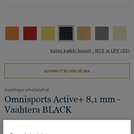
Katso kaikki kuosit - NCS ja LRV (25)
SUUNNITTELUOHJELMA
Sisätilojen urheilulattiat
Omnisports Active+ 8,1 mm -
Vaahtera BLACK
Omnisports Active+ on pistejoustava urheilulattia
korkealla kulutuksenkestolla ja optimaalisella