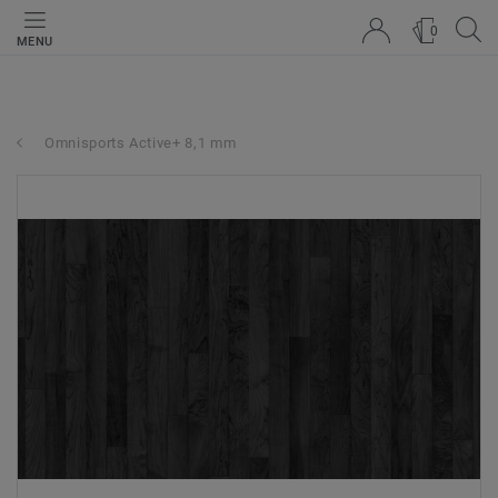
0
MENU
Omnisports Active+ 8,1 mm