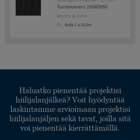
Omnisports Active+ 8,1 mm
Tuotenumero 26542060
Muoto ja koko
Rulla 2 x 20,5m
Haluatko pienentää projektisi
hiilijalanjälkeä? Voit hyödyntää
laskintamme arvioimaan projektisi
hiilijalanjäljen sekä tavat, joilla sitä
voi pienentää kierrättämällä.