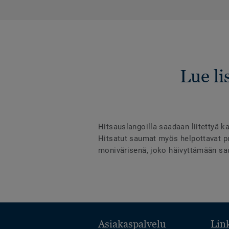
Lue li
Hitsauslangoilla saadaan liitettyä ka
Hitsatut saumat myös helpottavat puh
monivärisenä, joko häivyttämään sau
Asiakaspalvelu
Link