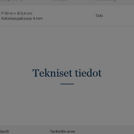
P 50 m × Ø 0,4 cm
TAN
Kokonaispaksuus 4 mm
Tekniset tiedot
dardi
Tarkettin arvo