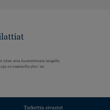
lattiat
eet tulee aina kuumahitsata langalla.
ja on saatavilla yksi- tai
Tarkettin sivustot