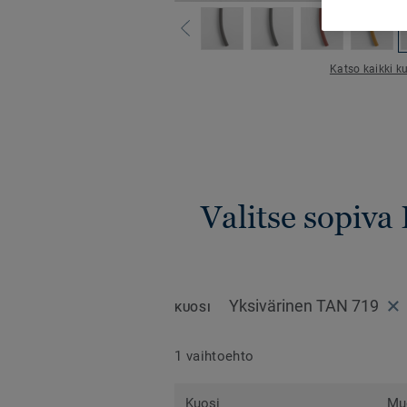
Katso kaikki ku
Valitse sopiva 
Yksivärinen TAN 719
KUOSI
1 vaihtoehto
Kuosi
Mu