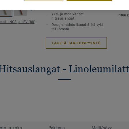
TUOTTEEN OMINAISUUDET
TEKNI
tyylikkäästi korostamaan niitä.
Kuumahitsaus
Kokon
Yksi- ja moniväriset
Pituus
hitsauslangat
osit - NCS ja LRV (88)
Design-mahdollisuudet: häivytä
tai korosta
LÄHETÄ TARJOUSPYYNTÖ
Hitsauslangat - Linoleumilatt
oto ja koko
Pakkaus
Malli/sävy