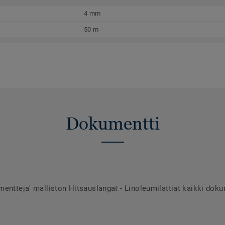
4 mm
50 m
Dokumentti
entteja' malliston Hitsauslangat - Linoleumilattiat kaikki doku