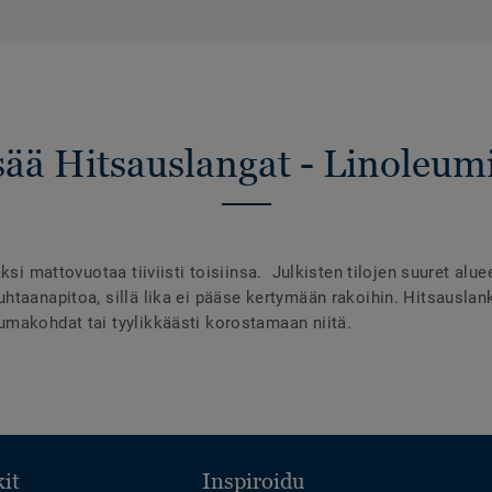
sää Hitsauslangat - Linoleumi
ksi mattovuotaa tiiviisti toisiinsa. Julkisten tilojen suuret alu
taanapitoa, sillä lika ei pääse kertymään rakoihin. Hitsauslanko
makohdat tai tyylikkäästi korostamaan niitä.
it
Inspiroidu