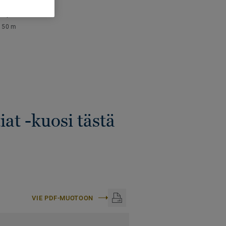
SET TIEDOT
aispaksuus:
4 mm
:
50 m
iat -kuosi tästä
VIE PDF-MUOTOON