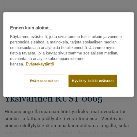
Ennen kuin aloitat...
Käytämme evästeitä, jotta sivustomme toimii oikein ja voimme
personoida sisältöä ja mainoksia, tarjota sosiaalisen median
ominaisuuksia ja analysoida tietoliikennettä. Jaamme myös
Katso kaikki kuosit - NCS ja LRV (1096)
tietoja tavasta, jolla käytät sivustoamme sosiaalisen median,
mainonta- ja analytiikkakumppaneidemme
kanssa.
Evästekäytäntö
Hitsauslangat
Hitsauslangat - Homogeeniset
Evästeasetukset
Hyväksy kaikki evästeet
& heterogeeniset muovimatot -
Yksivärinen RUST 0665
Hitsauslangoilla saadaan liitettyä kaksi mattovuotaa tai
seinän- ja lattian päällyste tiiviisti toisiinsa. Vesitiiviin
pinnan edellytyksenä on aina kuumahitsaus langalla, sekä
kuiva- että märkätiloissa. Myös julkisten tilojen suuret