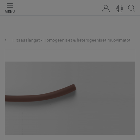
0
MENU
Hitsauslangat - Homogeeniset & heterogeeniset muovimatot