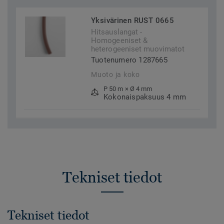
Yksivärinen RUST 0665
Hitsauslangat -
Homogeeniset &
heterogeeniset muovimatot
Tuotenumero 1287665
Muoto ja koko
P 50 m × Ø 4 mm
Kokonaispaksuus 4 mm
Tekniset tiedot
Tekniset tiedot