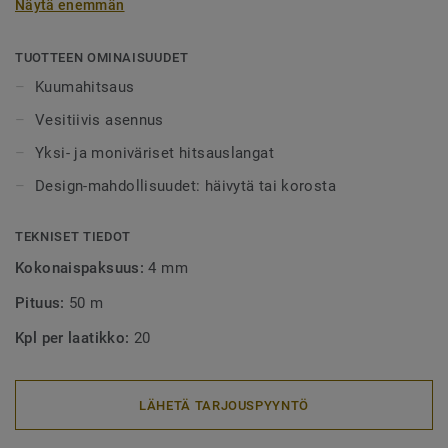
Näytä enemmän
alueet tulee aina lankahitsata. Hitsatut saumat myös
helpottavat puhtaanapitoa, sillä lika ei pääse kertymään
rakoihin. Hitsauslankoja on saatavilla yksi- tai
TUOTTEEN OMINAISUUDET
monivärisenä, joko häivyttämään saumakohdat tai
Kuumahitsaus
tyylikkäästi korostamaan niitä.
Vesitiivis asennus
Yksi- ja moniväriset hitsauslangat
Design-mahdollisuudet: häivytä tai korosta
TEKNISET TIEDOT
Kokonaispaksuus:
4 mm
Pituus:
50 m
Kpl per laatikko:
20
LÄHETÄ TARJOUSPYYNTÖ