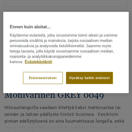
Ennen kuin aloitat...
Käytämme evästeitä, jotta sivustomme toimii oikein ja voimme
personoida sisältöä ja mainoksia, tarjota sosiaalisen median
ominaisuuksia ja analysoida tietoliikennettä. Jaamme myös
Katso kaikki kuosit - NCS ja LRV (1096)
tietoja tavasta, jolla käytät sivustoamme sosiaalisen median,
mainonta- ja analytiikkakumppaneidemme
kanssa.
Evästekäytäntö
Hitsauslangat
Hitsauslangat - Homogeeniset
Evästeasetukset
Hyväksy kaikki evästeet
& heterogeeniset muovimatot -
Monivärinen GREY 0049
Hitsauslangoilla saadaan liitettyä kaksi mattovuotaa tai
seinän- ja lattian päällyste tiiviisti toisiinsa. Vesitiiviin
pinnan edellytyksenä on aina kuumahitsaus langalla, sekä
kuiva- että märkätiloissa. Myös julkisten tilojen suuret