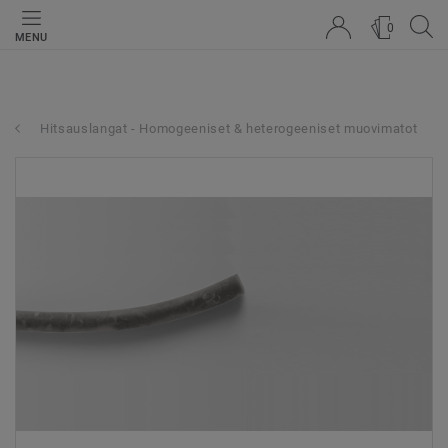
0
MENU
Hitsauslangat - Homogeeniset & heterogeeniset muovimatot