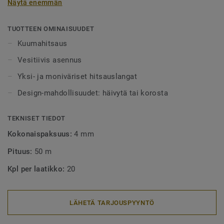
Näytä enemmän
alueet tulee aina lankahitsata. Hitsatut saumat myös
helpottavat puhtaanapitoa, sillä lika ei pääse kertymään
rakoihin. Hitsauslankoja on saatavilla yksi- tai
TUOTTEEN OMINAISUUDET
monivärisenä, joko häivyttämään saumakohdat tai
Kuumahitsaus
tyylikkäästi korostamaan niitä.
Vesitiivis asennus
Yksi- ja moniväriset hitsauslangat
Design-mahdollisuudet: häivytä tai korosta
TEKNISET TIEDOT
Kokonaispaksuus:
4 mm
Pituus:
50 m
Kpl per laatikko:
20
LÄHETÄ TARJOUSPYYNTÖ