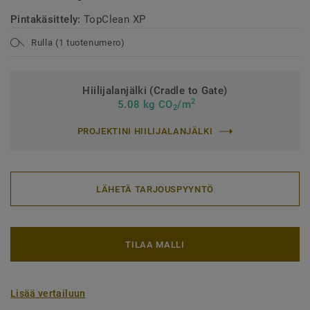
Pintakäsittely:
TopClean XP
Rulla (1 tuotenumero)
Hiilijalanjälki (Cradle to Gate)
2
5.08 kg CO
/m
2
PROJEKTINI HIILIJALANJÄLKI
LÄHETÄ TARJOUSPYYNTÖ
TILAA MALLI
Lisää vertailuun