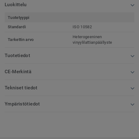
Luokittelu
Tuotetyyppi
Standardi
ISO 10582
Heterogeeninen
Tarkettin arvo
vinyylilattianpäällyste
Tuotetiedot
CE-Merkintä
Tekniset tiedot
Ympäristötiedot