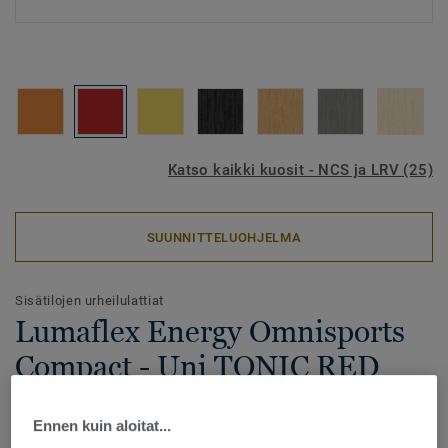
Katso kaikki kuosit - NCS ja LRV (25)
SUUNNITTELUOHJELMA
Sisätilojen urheilulattiat
Lumaflex Energy Omnisports
Compact - Uni TONIC RED
Lumaflex Energy Omnisports Compact on aluejoustava
Ennen kuin aloitat...
urheilulattia, jonka alusrakenne on valmistettu