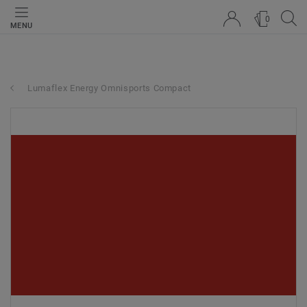
0
MENU
Lumaflex Energy Omnisports Compact