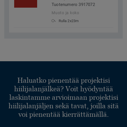
Tuotenumero 3917072
Muoto ja koko
Rulla 2x23m
Haluatko pienentää projektisi
hiilijalanjälkeä? Voit hyödyntää
laskintamme arvioimaan projektisi
hiilijalanjäljen sekä tavat, joilla sitä
voi pienentää kierrättämällä.