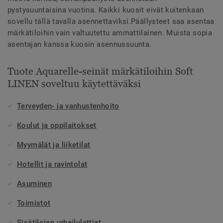
pystysuuntaisina vuotina. Kaikki kuosit eivät kuitenkaan
sovellu tällä tavalla asennettaviksi.Päällysteet saa asentaa
märkätiloihin vain valtuutettu ammattilainen. Muista sopia
asentajan kanssa kuosin asennussuunta.
Tuote Aquarelle-seinät märkätiloihin Soft
LINEN soveltuu käytettäväksi
Terveyden- ja vanhustenhoito
Koulut ja oppilaitokset
Myymälät ja liiketilat
Hotellit ja ravintolat
Asuminen
Toimistot
Sisätilojen urheilulattiat