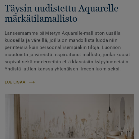
Täysin uudistettu Aquarelle-
märkätilamallisto
Lanseeraamme päivitetyn Aquarelle-malliston uusilla
kuoseilla ja väreillä, joilla on mahdollista luoda niin
perinteisiä kuin persoonallisempiakin tiloja. Luonnon
muodoista ja väreistä inspiroitunut mallisto, jonka kuosit
sopivat sekä moderneihin että klassisiin kylpyhuoneisiin.
Yhdistä lattian kanssa yhtenäisen ilmeen luomiseksi.
LUE LISÄÄ