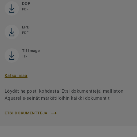
DOP
PDF
EPD
PDF
Tif Image
TIF
Katso lisää
Löydät helposti kohdasta 'Etsi dokumentteja' malliston
Aquarelle-seinät märkätiloihin kaikki dokumentit
ETSI DOKUMENTTEJA