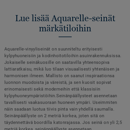
Lue lisää Aquarelle-seinät
märkätiloihin
Aquarelle-vinyyliseinät on suunniteltu erityisesti
kylpyhuoneisiin ja kodinhoitotiloihin asuinrakennuksissa.
Jokaiselle seinäkuosille on saatavilla yhteensopiva
lattiaratkaisu, mikä luo tilaan visuaalisesti yhtenäisen ja
harmonisen ilmeen. Mallisto on saanut inspiraationsa
luonnon muodoista ja väreistä, ja sen kuosit sopivat
erinomaisesti sekä moderneihin että klassisiin
kylpyhuoneympäristöihin.Seinänpäällysteet asennetaan
tavallisesti vaakasuoraan huoneen ympäri. Useimmiten
näin saadaan luotua tiivis pinta vain yhdellä saumalla.
Seinänpäällyste on 2 metriä korkea, joten sitä on
täydennettävä boordilla katonrajassa. Jos seinä on yli 2,5
metriä korkea, seinänpäällyste asennetaan