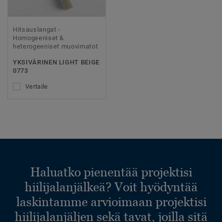
Hitsauslangat -
Homogeeniset &
heterogeeniset muovimatot
YKSIVÄRINEN LIGHT BEIGE
0773
Vertaile
Haluatko pienentää projektisi
hiilijalanjälkeä? Voit hyödyntää
laskintamme arvioimaan projektisi
hiilijalanjäljen sekä tavat, joilla sitä