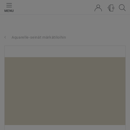
0
MENU
Aquarelle-seinät märkätiloihin