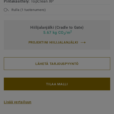
Pintakäsittely:
TopClean XP
Rulla (1 tuotenumero)
Hiilijalanjälki (Cradle to Gate)
2
5.67 kg CO
/m
2
PROJEKTINI HIILIJALANJÄLKI
LÄHETÄ TARJOUSPYYNTÖ
TILAA MALLI
Lisää vertailuun