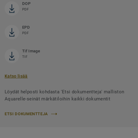
DOP
PDF
EPD
PDF
Tif Image
TIF
Katso lisää
Löydät helposti kohdasta 'Etsi dokumentteja' malliston
Aquarelle-seinät märkätiloihin kaikki dokumentit
ETSI DOKUMENTTEJA