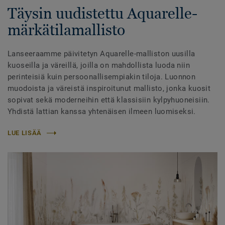
Täysin uudistettu Aquarelle-
märkätilamallisto
Lanseeraamme päivitetyn Aquarelle-malliston uusilla
kuoseilla ja väreillä, joilla on mahdollista luoda niin
perinteisiä kuin persoonallisempiakin tiloja. Luonnon
muodoista ja väreistä inspiroitunut mallisto, jonka kuosit
sopivat sekä moderneihin että klassisiin kylpyhuoneisiin.
Yhdistä lattian kanssa yhtenäisen ilmeen luomiseksi.
LUE LISÄÄ