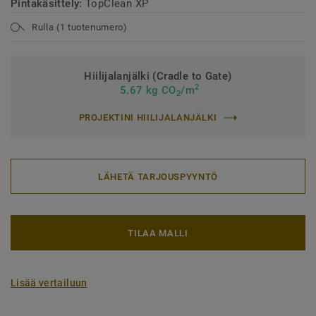
Pintakäsittely:
TopClean XP
Rulla (1 tuotenumero)
Hiilijalanjälki (Cradle to Gate)
2
5.67 kg CO
/m
2
PROJEKTINI HIILIJALANJÄLKI
LÄHETÄ TARJOUSPYYNTÖ
TILAA MALLI
Lisää vertailuun