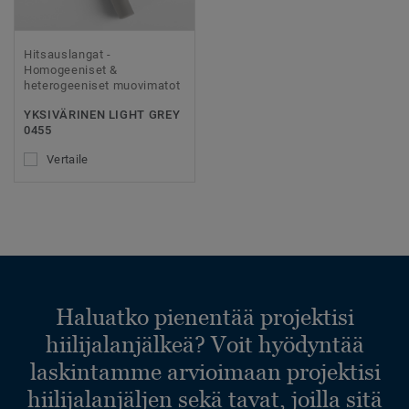
Hitsauslangat -
Homogeeniset &
heterogeeniset muovimatot
YKSIVÄRINEN LIGHT GREY
0455
Vertaile
Haluatko pienentää projektisi
hiilijalanjälkeä? Voit hyödyntää
laskintamme arvioimaan projektisi
hiilijalanjäljen sekä tavat, joilla sitä