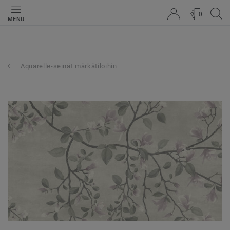
0
MENU
Aquarelle-seinät märkätiloihin