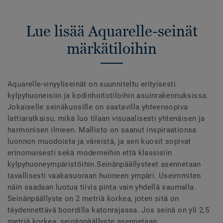
Lue lisää Aquarelle-seinät
märkätiloihin
Aquarelle-vinyyliseinät on suunniteltu erityisesti
kylpyhuoneisiin ja kodinhoitotiloihin asuinrakennuksissa.
Jokaiselle seinäkuosille on saatavilla yhteensopiva
lattiaratkaisu, mikä luo tilaan visuaalisesti yhtenäisen ja
harmonisen ilmeen. Mallisto on saanut inspiraationsa
luonnon muodoista ja väreistä, ja sen kuosit sopivat
erinomaisesti sekä moderneihin että klassisiin
kylpyhuoneympäristöihin.Seinänpäällysteet asennetaan
tavallisesti vaakasuoraan huoneen ympäri. Useimmiten
näin saadaan luotua tiivis pinta vain yhdellä saumalla.
Seinänpäällyste on 2 metriä korkea, joten sitä on
täydennettävä boordilla katonrajassa. Jos seinä on yli 2,5
metriä korkea, seinänpäällyste asennetaan